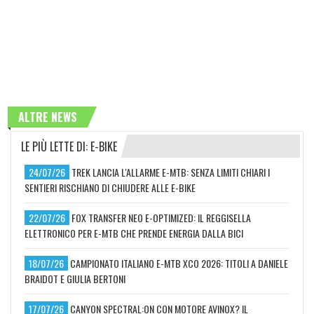
ALTRE NEWS
LE PIÙ LETTE DI: E-BIKE
24/07/26
TREK LANCIA L'ALLARME E-MTB: SENZA LIMITI CHIARI I
SENTIERI RISCHIANO DI CHIUDERE ALLE E-BIKE
22/07/26
FOX TRANSFER NEO E-OPTIMIZED: IL REGGISELLA
ELETTRONICO PER E-MTB CHE PRENDE ENERGIA DALLA BICI
18/07/26
CAMPIONATO ITALIANO E-MTB XCO 2026: TITOLI A DANIELE
BRAIDOT E GIULIA BERTONI
17/07/26
CANYON SPECTRAL:ON CON MOTORE AVINOX? IL