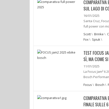
COMPARATIVA E
SUL LAGO DI 
16/01/2025
Santa Cruz, Focus
full power con m
Scott
\
Brinke
\
C
Fox
\
Spiuk
\
TEST FOCUS JA
SÌ, MA COME S
11/01/2025
La Focus Jam² 6 2
Bosch Performanc
Focus
\
Bosch
\
COMPARATIVA EB
FINALE SULLE 6