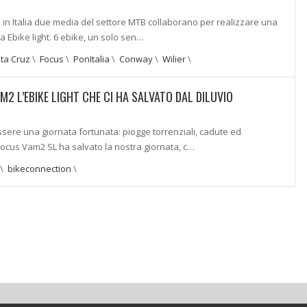
a in Italia due media del settore MTB collaborano per realizzare una
Ebike light. 6 ebike, un solo sen…
ta Cruz
\
Focus
\
PonItalia
\
Conway
\
Wilier
\
M2 L’EBIKE LIGHT CHE CI HA SALVATO DAL DILUVIO
ere una giornata fortunata: piogge torrenziali, cadute ed
ocus Vam2 SL ha salvato la nostra giornata, c…
\
bikeconnection
\