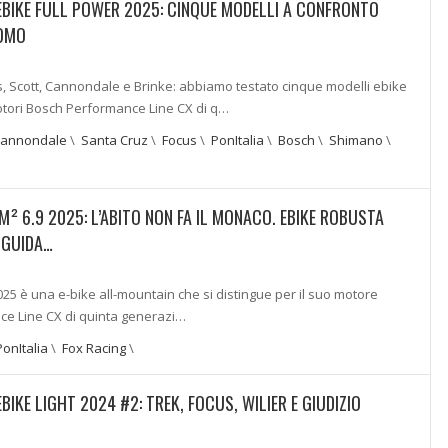
BIKE FULL POWER 2025: CINQUE MODELLI A CONFRONTO
COMO
, Scott, Cannondale e Brinke: abbiamo testato cinque modelli ebike
otori Bosch Performance Line CX di q…
annondale
\
Santa Cruz
\
Focus
\
PonItalia
\
Bosch
\
Shimano
\
M² 6.9 2025: L’ABITO NON FA IL MONACO. EBIKE ROBUSTA
I GUIDA…
025 è una e-bike all-mountain che si distingue per il suo motore
e Line CX di quinta generazi…
PonItalia
\
Fox Racing
\
IKE LIGHT 2024 #2: TREK, FOCUS, WILIER E GIUDIZIO