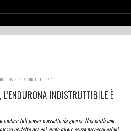
DURONA INDISTRUTTIBILE È TORNATA
 L’ENDURONA INDISTRUTTIBILE È
 motore full power e assetto da guerra. Una emtb con
messo perfetto per chi vuole girare senza preoccupazioni.