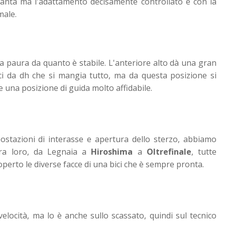
a tanta ma l'adattamento decisamente controllato e con la
male.
a paura da quanto è stabile. L'anteriore alto dà una gran
bici da dh che si mangia tutto, ma da questa posizione si
e una posizione di guida molto affidabile.
ostazioni di interasse e apertura dello sterzo, abbiamo
tra loro, da Legnaia a
Hiroshima
a
Oltrefinale
, tutte
operto le diverse facce di una bici che è sempre pronta.
elocità, ma lo è anche sullo scassato, quindi sul tecnico