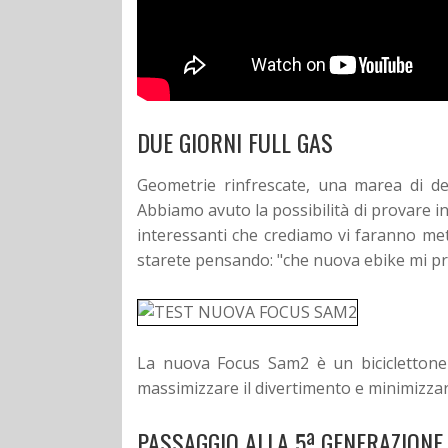
DUE GIORNI FULL GAS
Geometrie rinfrescate, una marea di detta
Abbiamo avuto la possibilità di provare i
interessanti che crediamo vi faranno met
starete pensando: "che nuova ebike mi p
La nuova Focus Sam2 è un biciclettone 
massimizzare il divertimento e minimizzar
PASSAGGIO ALLA 5ª GENERAZIONE