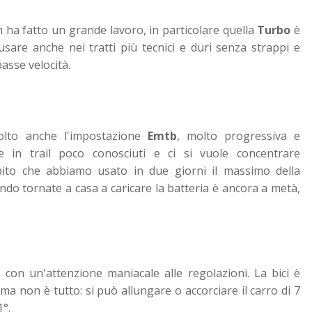
 ha fatto un grande lavoro, in particolare quella
Turbo
è
sare anche nei tratti più tecnici e duri senza strappi e
basse velocità.
lto anche l'impostazione
Emtb
, molto progressiva e
e in trail poco conosciuti e ci si vuole concentrare
pito che abbiamo usato in due giorni il massimo della
o tornate a casa a caricare la batteria è ancora a metà,
o con un'attenzione maniacale alle regolazioni. La bici è
, ma non è tutto: si può allungare o accorciare il carro di 7
1°.