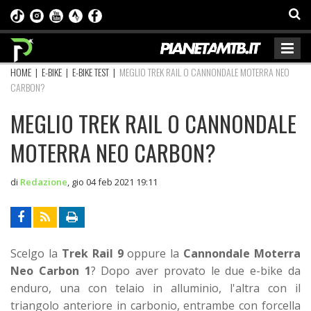
HOME
|
E-BIKE
|
E-BIKE TEST
|
MEGLIO TREK RAIL O CANNONDALE MOTERRA NEO
CARBON?
MEGLIO TREK RAIL O CANNONDALE
MOTERRA NEO CARBON?
di
Redazione
,
gio 04 feb 2021 19:11
Scelgo la
Trek Rail 9
oppure la
Cannondale Moterra
Neo Carbon 1
? Dopo aver provato le due e-bike da
enduro, una con telaio in alluminio, l'altra con il
triangolo anteriore in carbonio, entrambe con forcella