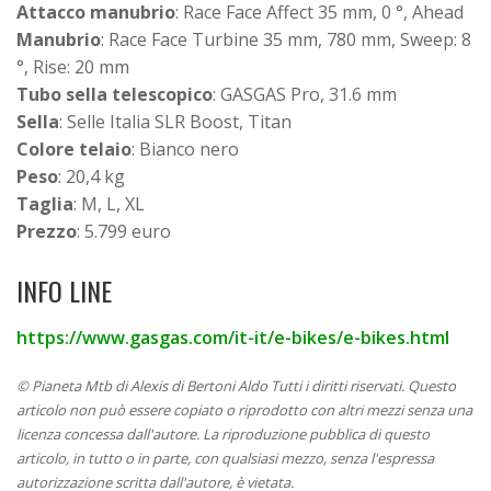
Attacco manubrio
: Race Face Affect 35 mm, 0 °, Ahead
Manubrio
: Race Face Turbine 35 mm, 780 mm, Sweep: 8
°, Rise: 20 mm
Tubo sella telescopico
: GASGAS Pro, 31.6 mm
Sella
: Selle Italia SLR Boost, Titan
Colore telaio
: Bianco nero
Peso
: 20,4 kg
Taglia
: M, L, XL
Prezzo
: 5.799 euro
INFO LINE
https://www.gasgas.com/it-it/e-bikes/e-bikes.html
© Pianeta Mtb di Alexis di Bertoni Aldo Tutti i diritti riservati. Questo
articolo non può essere copiato o riprodotto con altri mezzi senza una
licenza concessa dall'autore. La riproduzione pubblica di questo
articolo, in tutto o in parte, con qualsiasi mezzo, senza l'espressa
autorizzazione scritta dall'autore, è vietata.