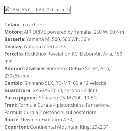
Telaio
: In carbonio
Motore
: AIR DRIVE powered by Yamaha, 250 W, 50 Nm
Batteria
: Yamaha ML500, 500 Wh, 36 V
Display
: Yamaha Interface X
Forcella
: RockShox Revelation RC, DebonAir, Aria, 150
mm
Ammortizzatore
: RockShox Deluxe Select, Aria,
230x65 mm
Cambio
: Shimano SLX, RD-M7100 a 12 velocità
Guarnitura
: GASGAS EC33, corona 34 denti
Pacco pignoni
: Shimano CS-M7100, 10-51t
Freni
: Formula Cura a 4 pistoncini sull'anteriore,
Formula Cura a 2 pistoncini sul posteriore
Ruote
: Newmen Evolution A.30,
Copertoni
: Continental Mountain King, 29x2.3''