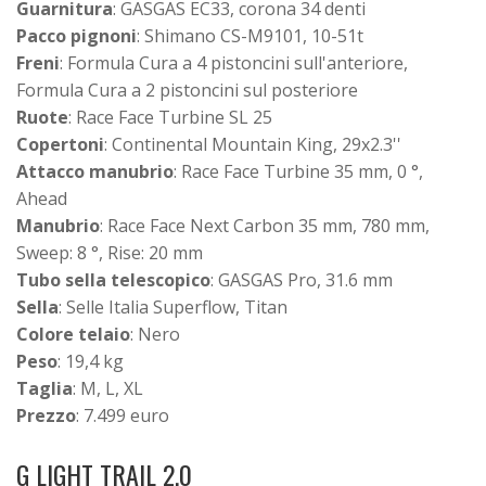
Guarnitura
: GASGAS EC33, corona 34 denti
Pacco pignoni
: Shimano CS-M9101, 10-51t
Freni
: Formula Cura a 4 pistoncini sull'anteriore,
Formula Cura a 2 pistoncini sul posteriore
Ruote
: Race Face Turbine SL 25
Copertoni
: Continental Mountain King, 29x2.3''
Attacco manubrio
: Race Face Turbine 35 mm, 0 °,
Ahead
Manubrio
: Race Face Next Carbon 35 mm, 780 mm,
Sweep: 8 °, Rise: 20 mm
Tubo sella telescopico
: GASGAS Pro, 31.6 mm
Sella
: Selle Italia Superflow, Titan
Colore telaio
: Nero
Peso
: 19,4 kg
Taglia
: M, L, XL
Prezzo
: 7.499 euro
G LIGHT TRAIL 2.0