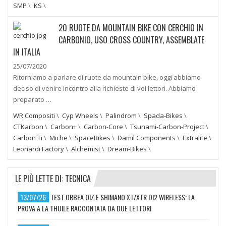
SMP
\
KS
\
20 RUOTE DA MOUNTAIN BIKE CON CERCHIO IN
CARBONIO, USO CROSS COUNTRY, ASSEMBLATE
IN ITALIA
25/07/2020
Ritorniamo a parlare di ruote da mountain bike, oggi abbiamo
deciso di venire incontro alla richieste di voi lettori. Abbiamo
preparato …
WR Compositi
\
Cyp Wheels
\
Palindrom
\
Spada-Bikes
\
CTKarbon
\
Carbon+
\
Carbon-Core
\
Tsunami-Carbon-Project
\
Carbon Ti
\
Miche
\
SpaceBikes
\
Damil Components
\
Extralite
\
Leonardi Factory
\
Alchemist
\
Dream-Bikes
\
LE PIÙ LETTE DI: TECNICA
13/07/26
TEST ORBEA OIZ E SHIMANO XT/XTR DI2 WIRELESS: LA
PROVA A LA THUILE RACCONTATA DA DUE LETTORI