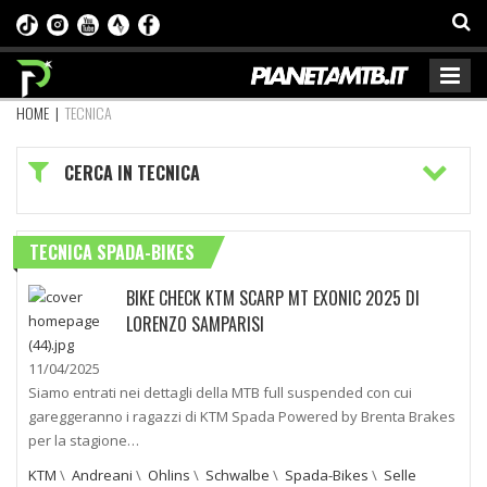
HOME
|
TECNICA
CERCA IN TECNICA
TECNICA SPADA-BIKES
BIKE CHECK KTM SCARP MT EXONIC 2025 DI
LORENZO SAMPARISI
11/04/2025
Siamo entrati nei dettagli della MTB full suspended con cui
gareggeranno i ragazzi di KTM Spada Powered by Brenta Brakes
per la stagione…
KTM
\
Andreani
\
Ohlins
\
Schwalbe
\
Spada-Bikes
\
Selle