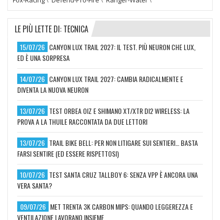
LE PIÙ LETTE DI: TECNICA
15/07/26
CANYON LUX TRAIL 2027: IL TEST. PIÙ NEURON CHE LUX,
ED È UNA SORPRESA
14/07/26
CANYON LUX TRAIL 2027: CAMBIA RADICALMENTE E
DIVENTA LA NUOVA NEURON
13/07/26
TEST ORBEA OIZ E SHIMANO XT/XTR DI2 WIRELESS: LA
PROVA A LA THUILE RACCONTATA DA DUE LETTORI
13/07/26
TRAIL BIKE BELL: PER NON LITIGARE SUI SENTIERI… BASTA
FARSI SENTIRE (ED ESSERE RISPETTOSI)
10/07/26
TEST SANTA CRUZ TALLBOY 6: SENZA VPP È ANCORA UNA
VERA SANTA?
09/07/26
MET TRENTA 3K CARBON MIPS: QUANDO LEGGEREZZA E
VENTILAZIONE LAVORANO INSIEME