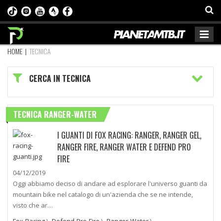
HOME
|
TECNICA
CERCA IN TECNICA
TECNICA RANGER-WATER
I GUANTI DI FOX RACING: RANGER, RANGER GEL,
RANGER FIRE, RANGER WATER E DEFEND PRO
FIRE
04/12/2019
Oggi abbiamo deciso di andare ad esplorare l'universo guanti da
mountain bike nel catalogo di un'azienda che se ne intende,
visto che ar…
Fox-Racing
\
Defend-Pro-Fire
\
Ranger-Water
\