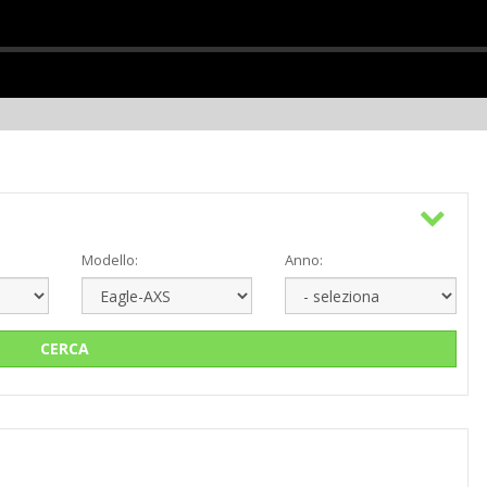
Modello:
Anno:
CERCA