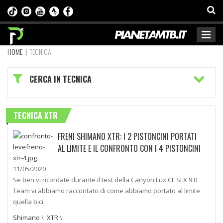
HOME
|
TECNICA
CERCA IN TECNICA
TECNICA XTR
FRENI SHIMANO XTR: I 2 PISTONCINI PORTATI
AL LIMITE E IL CONFRONTO CON I 4 PISTONCINI
11/05/2020
Se ben vi ricordate durante il test della Canyon Lux CF SLX 9.0
Team vi abbiamo raccontato di come abbiamo portato al limite
quella bici…
Shimano
\
XTR
\