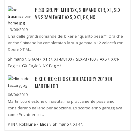
PESO GRUPPI MTB 12X, SHIMANO XTR, XT, SLX
VS SRAM EAGLE AXS, XX1, GX, NX
13/06/2019
Una delle grandi domande dei biker è "quanto pesa?". Ora che
anche Shimano ha completatao la sua gamma a 12 velocità con
Deore XT M…
Shimano
\
SRAM
\
XTR
\
XT-M8100
\
SLX-M7100
\
AXS
\
XX1-
Eagle
\
GX-Eagle
\
NX-Eagle
\
BIKE CHECK: ELIOS CODE FACTORY 2019 DI
MARTIN LOO
06/04/2019
Martin Loo è estone di nascita, ma praticamente possiamo
considerarlo italiano per adozione. Lo scorso anno gareggiava
come Privateer co…
PTN
\
RokkLine
\
Elios
\
Shimano
\
XTR
\