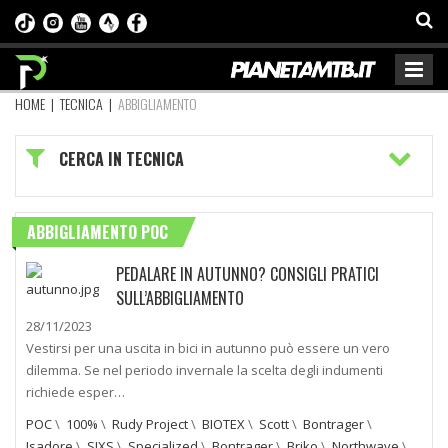
HOME
|
TECNICA
|
ABBIGLIAMENTO
CERCA IN TECNICA
ABBIGLIAMENTO POC
PEDALARE IN AUTUNNO? CONSIGLI PRATICI
SULL’ABBIGLIAMENTO
28/11/2023
Vestirsi per una uscita in bici in autunno può essere un vero
dilemma. Se nel periodo invernale la scelta degli indumenti
richiede esper…
POC
\
100%
\
Rudy Project
\
BIOTEX
\
Scott
\
Bontrager
\
Isadore
\
SIXS
\
Specialized
\
Bontrager
\
Briko
\
Northwave
\