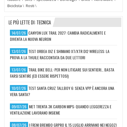
Biciclista
\
Rosti
\
LE PIÙ LETTE DI: TECNICA
14/07/26
CANYON LUX TRAIL 2027: CAMBIA RADICALMENTE E
DIVENTA LA NUOVA NEURON
13/07/26
TEST ORBEA OIZ E SHIMANO XT/XTR DI2 WIRELESS: LA
PROVA A LA THUILE RACCONTATA DA DUE LETTORI
13/07/26
TRAIL BIKE BELL: PER NON LITIGARE SUI SENTIERI… BASTA
FARSI SENTIRE (ED ESSERE RISPETTOSI)
10/07/26
TEST SANTA CRUZ TALLBOY 6: SENZA VPP È ANCORA UNA
VERA SANTA?
09/07/26
MET TRENTA 3K CARBON MIPS: QUANDO LEGGEREZZA E
VENTILAZIONE LAVORANO INSIEME
08/07/26
I FRENI BREMBO GRPRO IL 15 LUGLIO ARRIVANO NEI NEGOZI