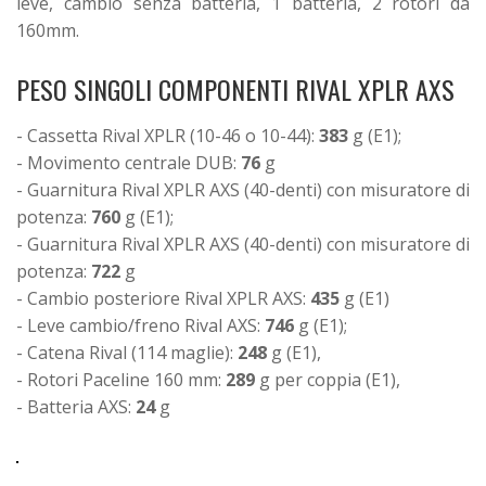
leve, cambio senza batteria, 1 batteria, 2 rotori da
160mm.
PESO SINGOLI COMPONENTI RIVAL XPLR AXS
- Cassetta Rival XPLR (10-46 o 10-44):
383
g (E1);
- Movimento centrale DUB:
76
g
- Guarnitura Rival XPLR AXS (40-denti) con misuratore di
potenza:
760
g (E1);
- Guarnitura Rival XPLR AXS (40-denti) con misuratore di
potenza:
722
g
- Cambio posteriore Rival XPLR AXS:
435
g (E1)
- Leve cambio/freno Rival AXS:
746
g (E1);
- Catena Rival (114 maglie):
248
g (E1),
- Rotori Paceline 160 mm:
289
g per coppia (E1),
- Batteria AXS:
24
g