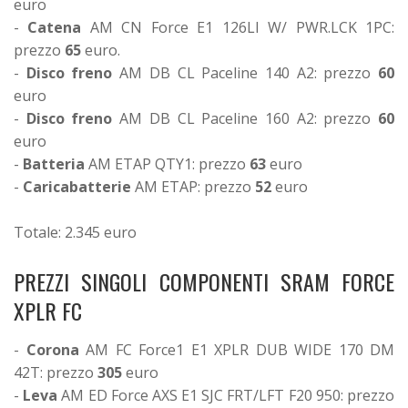
euro
-
Catena
AM CN Force E1 126LI W/ PWR.LCK 1PC:
prezzo
65
euro.
-
Disco freno
AM DB CL Paceline 140 A2: prezzo
60
euro
-
Disco freno
AM DB CL Paceline 160 A2: prezzo
60
euro
-
Batteria
AM ETAP QTY1: prezzo
63
euro
-
Caricabatterie
AM ETAP: prezzo
52
euro
Totale: 2.345 euro
PREZZI SINGOLI COMPONENTI SRAM FORCE
XPLR FC
-
Corona
AM FC Force1 E1 XPLR DUB WIDE 170 DM
42T: prezzo
305
euro
-
Leva
AM ED Force AXS E1 SJC FRT/LFT F20 950: prezzo