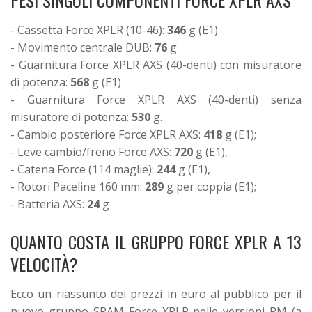
- Cassetta Force XPLR (10-46):
346
g (E1)
- Movimento centrale DUB:
76
g
- Guarnitura Force XPLR AXS (40-denti) con misuratore
di potenza:
568
g (E1)
- Guarnitura Force XPLR AXS (40-denti) senza
misuratore di potenza:
530
g.
- Cambio posteriore Force XPLR AXS:
418
g (E1);
- Leve cambio/freno Force AXS:
720
g (E1),
- Catena Force (114 maglie):
244
g (E1),
- Rotori Paceline 160 mm:
289
g per coppia (E1);
- Batteria AXS:
24
g
QUANTO COSTA IL GRUPPO FORCE XPLR A 13
VELOCITÀ?
Ecco un riassunto dei prezzi in euro al pubblico per il
nuovo gruppo SRAM Force XPLR nelle versioni PM (a