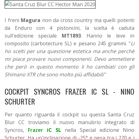
I freni
Magura
non da cross country ma quelli potenti
da Enduro con 4 pistoncini, la scelta è caduta
sull'edizione speciale
MT1893
. Hanno le leve in
composito (carbotecture SL) e pesano 245 grammi. "
Li
ho scelti per una questione estetica ma anche perchè
mi piace provare nuovi componenti. Devo ammettere
che però in questo momento li ho cambiati con gli
Shimano XTR che sono molto più affidabili
."
COCKPIT SYNCROS FRAZER IC SL - NINO
SCHURTER
Per quanto riguarda il cockpit su questa Santa Cruz
Blur CC troviamo il nuovo manubrio integrato di
Syncros,
Frazer
iC SL
nella Special edizione Nino
Schurter. Ha un'inclinazione di -25° e pesa tra i 220 e i