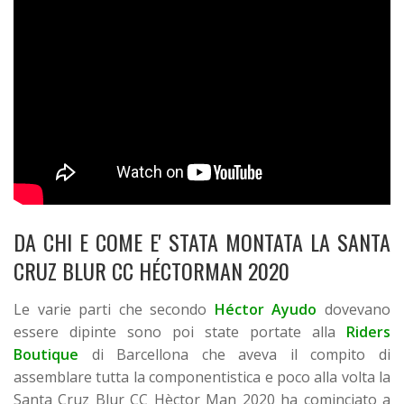
DA CHI E COME E' STATA MONTATA LA SANTA
CRUZ BLUR CC HÉCTORMAN 2020
Le varie parti che secondo
Héctor Ayudo
dovevano
essere dipinte sono poi state portate alla
Riders
Boutique
di Barcellona che aveva il compito di
assemblare tutta la componentistica e poco alla volta la
Santa Cruz Blur CC Hèctor Man 2020 ha cominciato a