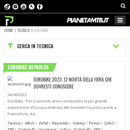
HOME
|
TECNICA
|
EUROBIKE
CERCA IN TECNICA
EUROBIKE REYNOLDS
EUROBIKE 2023: 12 NOVITÀ DELLA FIERA CHE
DOVRESTI CONOSCERE
24/06/2023
Eurobike - Per il secondo anno consecutivo la più grande
esposizione d'Europa dedicata alle biciclette ha preso parte a
Francoforte, 4 p…
Tannus
\
ABUS
\
Zefal
\
Reynolds
\
Oakley
\
Pinion
\
Q36-5
\
TRP
\
Trickstuff
\
Goodyear
\
Julbo
\
Trickstuff
\
TRP
\