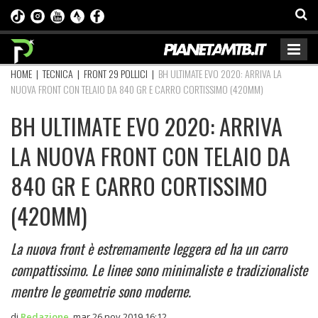
HOME
|
TECNICA
|
FRONT 29 POLLICI
|
BH ULTIMATE EVO 2020: ARRIVA LA
NUOVA FRONT CON TELAIO DA 840 GR E CARRO CORTISSIMO (420MM)
BH ULTIMATE EVO 2020: ARRIVA
LA NUOVA FRONT CON TELAIO DA
840 GR E CARRO CORTISSIMO
(420MM)
La nuova front è estremamente leggera ed ha un carro
compattissimo. Le linee sono minimaliste e tradizionaliste
mentre le geometrie sono moderne.
di
Redazione
,
mar 26 nov 2019 16:12