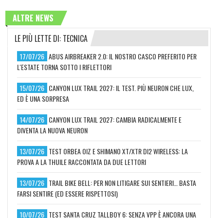
ALTRE NEWS
LE PIÙ LETTE DI: TECNICA
17/07/26
ABUS AIRBREAKER 2.0: IL NOSTRO CASCO PREFERITO PER
L'ESTATE TORNA SOTTO I RIFLETTORI
15/07/26
CANYON LUX TRAIL 2027: IL TEST. PIÙ NEURON CHE LUX,
ED È UNA SORPRESA
14/07/26
CANYON LUX TRAIL 2027: CAMBIA RADICALMENTE E
DIVENTA LA NUOVA NEURON
13/07/26
TEST ORBEA OIZ E SHIMANO XT/XTR DI2 WIRELESS: LA
PROVA A LA THUILE RACCONTATA DA DUE LETTORI
13/07/26
TRAIL BIKE BELL: PER NON LITIGARE SUI SENTIERI… BASTA
FARSI SENTIRE (ED ESSERE RISPETTOSI)
10/07/26
TEST SANTA CRUZ TALLBOY 6: SENZA VPP È ANCORA UNA