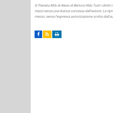
© Pianeta Mtb di Alexis di Bertoni Aldo Tutti i diritti
mezzi senza una licenza concessa dall'autore. La ripro
mezzo, senza l'espressa autorizzazione scritta dall'au