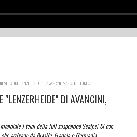
 IN VERSIONE "LENZERHEIDE" DI AVANCINI, MAROTTE E FUMIC
E "LENZERHEIDE" DI AVANCINI,
mondiale i telai della full suspended Scalpel Si con
s che arrivano da Brasile, Francia e Germania.