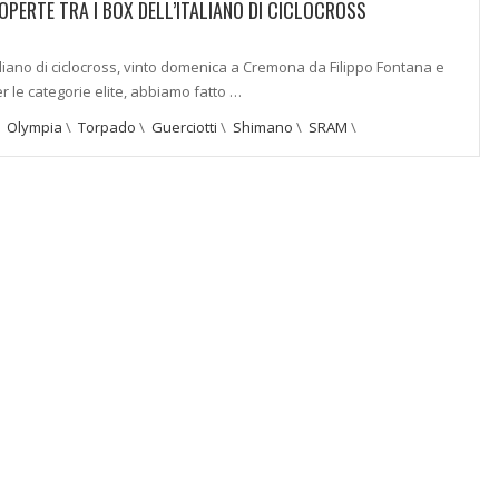
OPERTE TRA I BOX DELL’ITALIANO DI CICLOCROSS
liano di ciclocross, vinto domenica a Cremona da Filippo Fontana e
 le categorie elite, abbiamo fatto …
\
Olympia
\
Torpado
\
Guerciotti
\
Shimano
\
SRAM
\