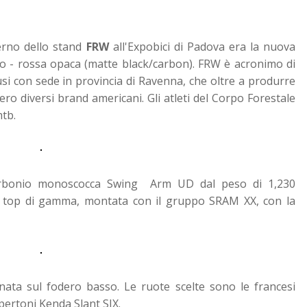
terno dello stand
FRW
all'Expobici di Padova era la nuova
o - rossa opaca (matte black/carbon). FRW è acronimo di
usi con sede in provincia di Ravenna, che oltre a produrre
ro diversi brand americani. Gli atleti del Corpo Forestale
mtb.
carbonio monoscocca Swing Arm UD dal peso di 1,230
e top di gamma, montata con il gruppo SRAM XX, con la
nata sul fodero basso. Le ruote scelte sono le francesi
pertoni Kenda Slant SIX.