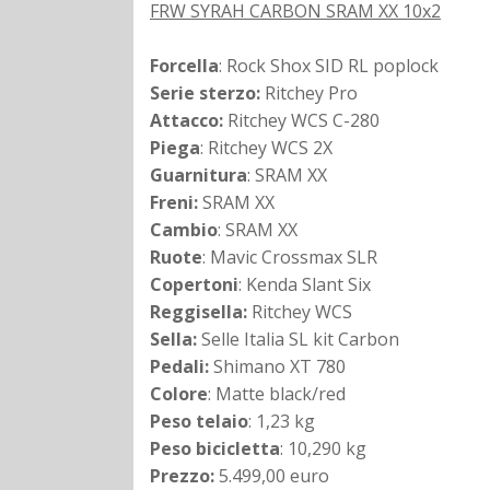
FRW SYRAH CARBON SRAM XX 10x2
Forcella
: Rock Shox SID RL poplock
Serie sterzo
:
Ritchey Pro
Attacco
:
Ritchey WCS C-280
Piega
: Ritchey WCS 2X
Guarnitura
: SRAM XX
Freni
:
SRAM XX
Cambio
: SRAM XX
Ruote
: Mavic Crossmax SLR
Copertoni
: Kenda Slant Six
Reggisella
:
Ritchey WCS
Sella
:
Selle Italia SL kit Carbon
Pedali
:
Shimano XT 780
Colore
: Matte black/red
Peso telaio
: 1,23 kg
Peso bicicletta
: 10,290 kg
Prezzo:
5.499,00 euro