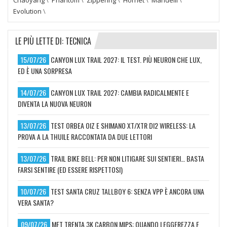
Evolution
\
LE PIÙ LETTE DI: TECNICA
15/07/26
CANYON LUX TRAIL 2027: IL TEST. PIÙ NEURON CHE LUX,
ED È UNA SORPRESA
14/07/26
CANYON LUX TRAIL 2027: CAMBIA RADICALMENTE E
DIVENTA LA NUOVA NEURON
13/07/26
TEST ORBEA OIZ E SHIMANO XT/XTR DI2 WIRELESS: LA
PROVA A LA THUILE RACCONTATA DA DUE LETTORI
13/07/26
TRAIL BIKE BELL: PER NON LITIGARE SUI SENTIERI… BASTA
FARSI SENTIRE (ED ESSERE RISPETTOSI)
10/07/26
TEST SANTA CRUZ TALLBOY 6: SENZA VPP È ANCORA UNA
VERA SANTA?
09/07/26
MET TRENTA 3K CARBON MIPS: QUANDO LEGGEREZZA E