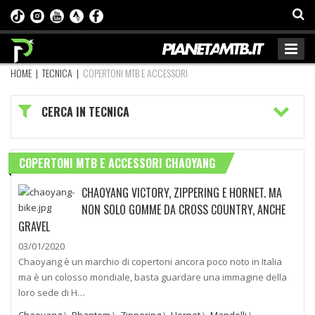
HOME
|
TECNICA
|
COPERTONI MTB E ACCESSORI
CERCA IN TECNICA
COPERTONI MTB E ACCESSORI CHAOYANG
CHAOYANG VICTORY, ZIPPERING E HORNET. MA
NON SOLO GOMME DA CROSS COUNTRY, ANCHE
GRAVEL
03/01/2020
Chaoyang è un marchio di copertoni ancora poco noto in Italia
ma è un colosso mondiale, basta guardare una immagine della
loro sede di H…
Chaoyang
\
Phantom
\
Zippering
\
Hornet
\
Mandelli
\