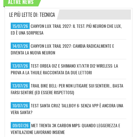
ALTRE NEWS
LE PIÙ LETTE DI: TECNICA
15/07/26
CANYON LUX TRAIL 2027: IL TEST. PIÙ NEURON CHE LUX,
ED È UNA SORPRESA
14/07/26
CANYON LUX TRAIL 2027: CAMBIA RADICALMENTE E
DIVENTA LA NUOVA NEURON
13/07/26
TEST ORBEA OIZ E SHIMANO XT/XTR DI2 WIRELESS: LA
PROVA A LA THUILE RACCONTATA DA DUE LETTORI
13/07/26
TRAIL BIKE BELL: PER NON LITIGARE SUI SENTIERI… BASTA
FARSI SENTIRE (ED ESSERE RISPETTOSI)
10/07/26
TEST SANTA CRUZ TALLBOY 6: SENZA VPP È ANCORA UNA
VERA SANTA?
09/07/26
MET TRENTA 3K CARBON MIPS: QUANDO LEGGEREZZA E
VENTILAZIONE LAVORANO INSIEME