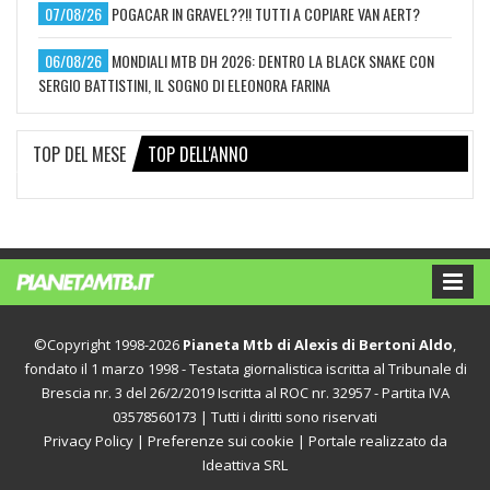
07/08/26
POGACAR IN GRAVEL??!! TUTTI A COPIARE VAN AERT?
06/08/26
MONDIALI MTB DH 2026: DENTRO LA BLACK SNAKE CON
SERGIO BATTISTINI, IL SOGNO DI ELEONORA FARINA
TOP DEL MESE
TOP DELL'ANNO
©Copyright 1998-2026
Pianeta Mtb di Alexis di Bertoni Aldo
,
fondato il 1 marzo 1998 - Testata giornalistica iscritta al Tribunale di
Brescia nr. 3 del 26/2/2019 Iscritta al ROC nr. 32957 - Partita IVA
03578560173 | Tutti i diritti sono riservati
Privacy Policy
|
Preferenze sui cookie
| Portale realizzato da
Ideattiva SRL