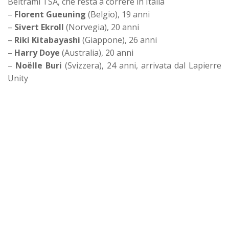
Beltrami TSA, che resta a correre in Italia
–
Florent Gueuning
(Belgio), 19 anni
–
Sivert Ekroll
(Norvegia), 20 anni
–
Riki Kitabayashi
(Giappone), 26 anni
–
Harry Doye
(Australia), 20 anni
–
Noëlle Buri
(Svizzera), 24 anni, arrivata dal Lapierre
Unity