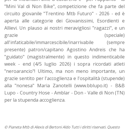
"Mini Val di Non Bike", competizione che fa parte del
circuito giovanile "Trentino Mtb Futuro" - 2026 - ed è
aperta alle categorie dei Giovanissimi, Esordienti e
Allievi. Un plauso ai nostri meravigliosi "ragazzi", e un
grazie (speciale)
all'infaticabile/immarcescibile/inarrivabile (sempre
presente) patron/capitano Agostino Andreis che ha
"guidato" (magistralmente) in questo indimenticabile
week - end (4/5 luglio 2026) i sopra ricordati atleti
"neroarancio"! Ultimo, ma non meno importante, un
grazie sentito per l'accoglienza e l'ospitalità (stupende)
alla "nonesa" Maria Zanotelli (www.bblupo.it) - B&B
Lupo - Country Hose - Amblar - Don - Valle di Non (TN)
per la stupenda accoglienza.
© Pianeta Mtb di Alexis di Bertoni Aldo Tutti i diritti riservati. Questo