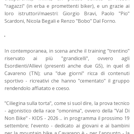
"ragazzi" (in erba e promettenti biker), e un grazie ai
loro istruttori/maestri: Giorgio Bravi, Paolo "Pio"
Scardoni, Nicola Begali e Renzo "Bobo" Dal Forno.
In contemporanea, in scena anche il training "trentino"
riservato ai più "grandicelli", ovvero agli
Esordienti/Allievi (presenti anche due G5), in quel di
Cavareno (TN); una "due giorni" ricca di contenuti
sportivo - ricreativi che hanno "cementato" il gruppo
rendendolo affiatato e coeso.
"Ciliegina sulla torta", come si suol dire, la prova tecnico
- agonistico della race "omonima", ovvero della "Val Di
Non Bike" - KIDS - 2026 ... in programma il prossimo 19
settembre; l'evento - dedicato ai giovani e ai bambini
per la mountain bike a Cavareno è - per l'appunto - la