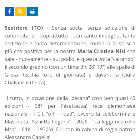
Sestriere (TO)
- Senza sosta, senza soluzione di
continuità, e - soprattutto - con tanto impegno, tanta
dedizione e tanta determinazione, continua la striscia
più che positiva per la nostra
Maria Cristina Nisi
che
sale - nuovamente - sul podio, e questa volta "calcando"
il secondo gradino (con un time: 3h. 28' 19") alle spalle di
Greta Recchia (oro di giornata) e davanti a Giulia
Challancin (terza).
Il tutto, in occasione della "decana" (con ben quasi 40
edizioni - 38° per l'esattezza) race piemontese
nazionale - F.C.I. "off - road", ovvero la celeberrima e
blasonata "Assietta Legend" - 2026 - "La leggenda cella
Mtb" - 61K. - 1930M. D+; con in cabina di regia patron
Alessandro Capella!