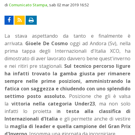
di
Comunicato Stampa
,
sab 02 mar 2019 16:52
La stava aspettando da tanto e finalmente è
arrivata.
Gioele De Cosmo
oggi ad Andora (Sv), nella
prima tappa degli Internazionali d'Italia XCO, ha
dimostrato di aver lavorato davvero bene quest'inverno
e nei ritiri pre stagionali.
Sul tecnico percorso ligure
ha infatti trovato la gamba giusta per rimanere
sempre nelle prime posizioni, amministrando la
fatica con saggezza e chiudendo con uno splendido
settimo posto assoluto.
Posizione che gli è valsa
la
vittoria nella categoria Under23
, ma non solo
infatti lo proietta i
n testa alla classifica di
Internazionali d'Italia
e gli permette anche di vestire
la
maglia di leader e quella campione del Gran Prix
d'Inverno
. Insomma una giornata da incorniciare.