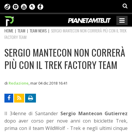
HOME
|
TEAM
|
TEAM NEWS
|
SERGIO MANTECON NON CORRERÀ PIÙ CON IL TREK
FACTORY TEAM
SERGIO MANTECON NON CORRERÀ
PIÙ CON IL TREK FACTORY TEAM
di
Redazione
,
mar 04 dic 2018 16:41
Il 34enne di Santander
Sergio Mantecon
Gutierrez
dopo aver corso per nove anni con biciclette Trek,
prima con il team WildWolf - Trek e negli ultimi cinque