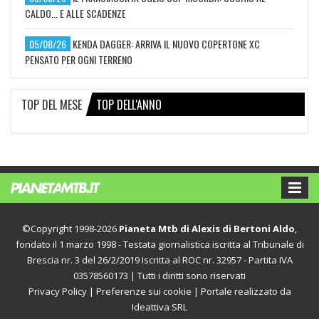
CALDO... E ALLE SCADENZE
05/08/26
KENDA DAGGER: ARRIVA IL NUOVO COPERTONE XC
PENSATO PER OGNI TERRENO
TOP DEL MESE
TOP DELL'ANNO
©Copyright 1998-2026
Pianeta Mtb di Alexis di Bertoni Aldo
,
fondato il 1 marzo 1998 - Testata giornalistica iscritta al Tribunale di
Brescia nr. 3 del 26/2/2019 Iscritta al ROC nr. 32957 - Partita IVA
03578560173 | Tutti i diritti sono riservati
Privacy Policy
|
Preferenze sui cookie
| Portale realizzato da
Ideattiva SRL