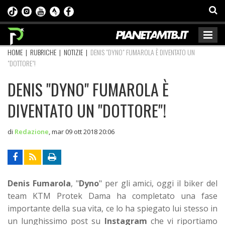
HOME
|
RUBRICHE
|
NOTIZIE
|
DENIS "DYNO" FUMAROLA È DIVENTATO UN
"DOTTORE"!
DENIS "DYNO" FUMAROLA È
DIVENTATO UN "DOTTORE"!
di
Redazione
,
mar 09 ott 2018 20:06
Denis Fumarola
, "
Dyno
" per gli amici, oggi il biker del
team KTM Protek Dama ha completato una fase
importante della sua vita, ce lo ha spiegato lui stesso in
un lunghissimo post su
Instagram
che vi riportiamo