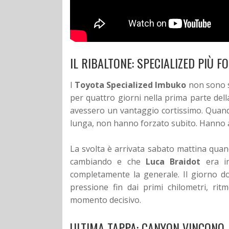
IL RIBALTONE: SPECIALIZED PIÙ 
I
Toyota Specialized Imbuko
non sono st
per quattro giorni nella prima parte del
avessero un vantaggio cortissimo. Quando
lunga, non hanno forzato subito. Hanno a
La svolta è arrivata sabato mattina qua
cambiando e che
Luca Braidot
era in
completamente la generale. Il giorno do
pressione fin dai primi chilometri, ritm
momento decisivo.
ULTIMA TAPPA: CANYON VINCONO, 