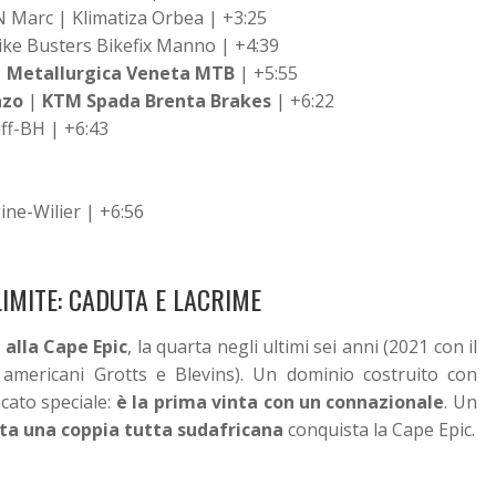
arc | Klimatiza Orbea | +3:25
ike Busters Bikefix Manno | +4:39
|
Metallurgica Veneta MTB
| +5:55
nzo
|
KTM Spada Brenta Brakes
| +6:22
f-BH | +6:43
ine-Wilier | +6:56
LIMITE: CADUTA E LACRIME
 alla Cape Epic
, la quarta negli ultimi sei anni (2021 con il
americani Grotts e Blevins). Un dominio costruito con
cato speciale:
è la prima vinta con un connazionale
. Un
lta una coppia tutta sudafricana
conquista la Cape Epic.