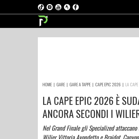
HOME
|
GARE
|
GARE A TAPPE
|
CAPE EPIC 2026
|
LA CAPE
LA CAPE EPIC 2026 È SUD
ANCORA SECONDI I WILIE
Nel Grand Finale gli Specialized attaccano s
Wilier Vittoria Avondetto e Braidot. Canyon