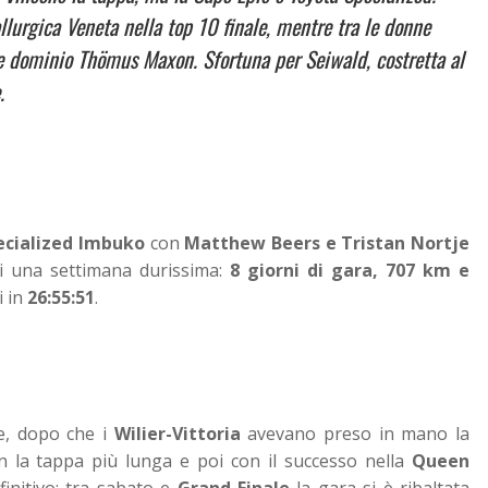
tallurgica Veneta nella top 10 finale, mentre tra le donne
e dominio Thömus Maxon. Sfortuna per Seiwald, costretta al
.
ecialized Imbuko
con
Matthew Beers e Tristan Nortje
i una settimana durissima:
8 giorni di gara, 707 km e
i in
26:55:51
.
le, dopo che i
Wilier-Vittoria
avevano preso in mano la
n la tappa più lunga e poi con il successo nella
Queen
finitivo: tra sabato e
Grand Finale
la gara si è ribaltata