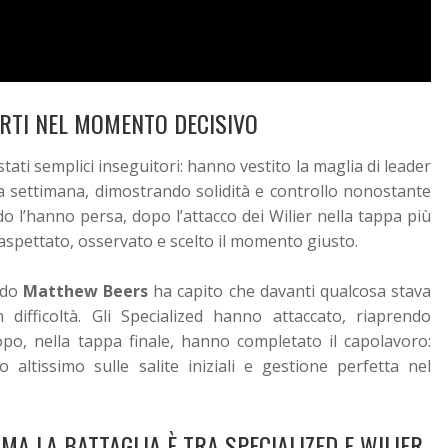
FORTI NEL MOMENTO DECISIVO
ati semplici inseguitori: hanno vestito la maglia di leader
la settimana, dimostrando solidità e controllo nonostante
 l’hanno persa, dopo l’attacco dei Wilier nella tappa più
spettato, osservato e scelto il momento giusto.
ndo
Matthew Beers
ha capito che davanti qualcosa stava
 difficoltà. Gli Specialized hanno attaccato, riaprendo
po, nella tappa finale, hanno completato il capolavoro:
o altissimo sulle salite iniziali e gestione perfetta nel
MA LA BATTAGLIA È TRA SPECIALIZED E WILIER