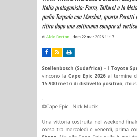
Italia protagonista: Porro, Taffarel e la Me
podio Torpado con Marchet, quarta Peretti 
ritiro dopo una settimana sempre al vertice
di
Aldo Bertoni
,
dom 22 mar 2026 11:17
Stellenbosch (Sudafrica)
– I
Toyota Sp
vincono la
Cape Epic 2026
al termine d
15.900 metri di dislivello positivo
, chius
©Cape Epic - Nick Muzik
Una vittoria costruita nel weekend fina
corsa tra mercoledì e venerdì, prima co
Stage
. Ma alla Cape Epic nulla è mai de