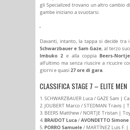
gli Specialized trovano un altro cambio 
gambe iniziano a svuotarsi.
Davanti, intanto, la tappa si decide tra 
Schwarzbauer e Sam Gaze
, al terzo su
Imbuko 2
e alla coppia
Beers-Nortj
all’ultimo ma senza riuscire a ricucire c
giorni e quasi
27 ore di gara
.
CLASSIFICA STAGE 7 – ELITE MEN
1. SCHWARZBAUER Luca / GAZE Sam | Can
2. JOUBERT Marco / STEDMAN Travis | To
3. BEERS Matthew / NORTJE Tristan | Toy
4.
BRAIDOT Luca
/
AVONDETTO Simone
5.
PORRO Samuele
/ MARTÍNEZ Luis F. | 