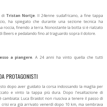
a di
Tristan Nortje
. Il 24enne sudafricano, a fine tappa
ccio, ha spiegato che durante una sezione tecnica ha
 roccia, finendo a terra. Nonostante la botta si è rialzato
di Beers e pedalando fino al traguardo sopra il dolore.
esso a piangere
. A 24 anni ha vinto quella che tutti
 DA PROTAGONISTI
to dopo aver guidato la corsa indossando la maglia per
accato e vinto la tappa più dura. Dopo l'esaltazione di
 è cambiata: Luca Braidot non riusciva a tenere il passo di
a crisi era già arrivato venerdì dopo 10 km, ma sembrava