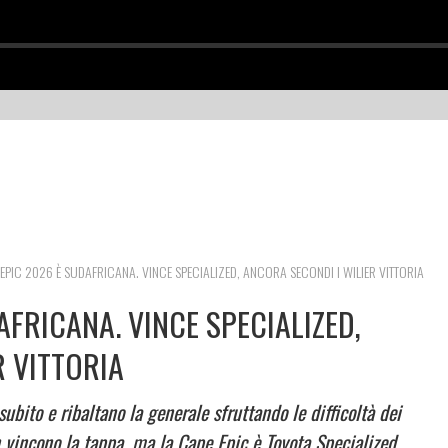
 EPIC 2026 È SUDAFRICANA. VINCE SPECIALIZED, ANCORA SECONDI I WILIER VITTORIA
AFRICANA. VINCE SPECIALIZED,
R VITTORIA
ubito e ribaltano la generale sfruttando le difficoltà dei
 vincono la tappa, ma la Cape Epic è Toyota Specialized.