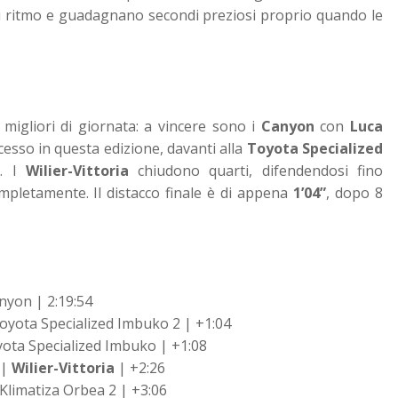
di ritmo e guadagnano secondi preziosi proprio quando le
i migliori di giornata: a vincere sono i
Canyon
con
Luca
ccesso in questa edizione, davanti alla
Toyota Specialized
e
. I
Wilier-Vittoria
chiudono quarti, difendendosi fino
ompletamente. Il distacco finale è di appena
1’04”
, dopo 8
yon | 2:19:54
yota Specialized Imbuko 2 | +1:04
ota Specialized Imbuko | +1:08
|
Wilier-Vittoria
| +2:26
Klimatiza Orbea 2 | +3:06