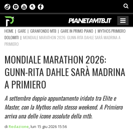
HOME
|
GARE
|
GRANFONDO MTB
|
GARE IN PRIMO PIANO
|
MYTHOS PRIMIERO
DOLOMITI
|
MONDIALE MARATHON 2026: GUNN-RITA DAHLE SARÀ MADRINA A
PRIMIERO
MONDIALE MARATHON 2026:
GUNN-RITA DAHLE SARÀ MADRINA
A PRIMIERO
A settembre doppio appuntamento iridato tra Elite e
Master, con la Mythos nello stesso weekend. A Primiero
arriva una delle icone assolute della mtb.
di
Redazione
,
lun 15 giu 2026 15:56