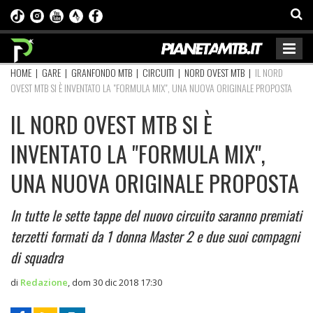
HOME
|
GARE
|
GRANFONDO MTB
|
CIRCUITI
|
NORD OVEST MTB
|
IL NORD
OVEST MTB SI È INVENTATO LA "FORMULA MIX", UNA NUOVA ORIGINALE PROPOSTA
IL NORD OVEST MTB SI È
INVENTATO LA "FORMULA MIX",
UNA NUOVA ORIGINALE PROPOSTA
In tutte le sette tappe del nuovo circuito saranno premiati
terzetti formati da 1 donna Master 2 e due suoi compagni
di squadra
di
Redazione
,
dom 30 dic 2018 17:30