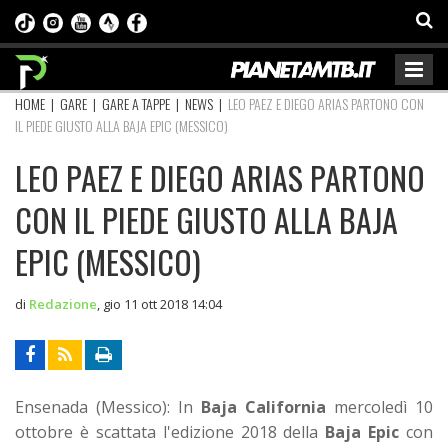
HOME
|
GARE
|
GARE A TAPPE
|
NEWS
|
LEO PAEZ E DIEGO ARIAS PARTONO CON
IL PIEDE GIUSTO ALLA BAJA EPIC (MESSICO)
LEO PAEZ E DIEGO ARIAS PARTONO
CON IL PIEDE GIUSTO ALLA BAJA
EPIC (MESSICO)
di
Redazione
,
gio 11 ott 2018 14:04
Ensenada (Messico): In
Baja California
mercoledì 10
ottobre è scattata l'edizione 2018 della
Baja Epic
con