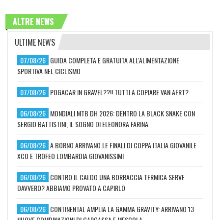
ALTRE NEWS
ULTIME NEWS
07/08/26
GUIDA COMPLETA E GRATUITA ALL'ALIMENTAZIONE
SPORTIVA NEL CICLISMO
07/08/26
POGACAR IN GRAVEL??!! TUTTI A COPIARE VAN AERT?
06/08/26
MONDIALI MTB DH 2026: DENTRO LA BLACK SNAKE CON
SERGIO BATTISTINI, IL SOGNO DI ELEONORA FARINA
06/08/26
A BORNO ARRIVANO LE FINALI DI COPPA ITALIA GIOVANILE
XCO E TROFEO LOMBARDIA GIOVANISSIMI
06/08/26
CONTRO IL CALDO UNA BORRACCIA TERMICA SERVE
DAVVERO? ABBIAMO PROVATO A CAPIRLO
06/08/26
CONTINENTAL AMPLIA LA GAMMA GRAVITY: ARRIVANO 13
NUOVE COMBINAZIONI DI CARCASSA E MESCOLA