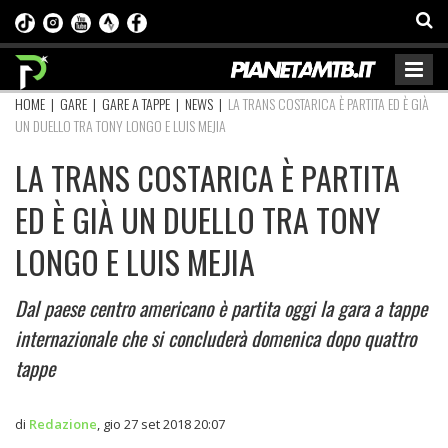
HOME
|
GARE
|
GARE A TAPPE
|
NEWS
|
LA TRANS COSTARICA È PARTITA ED È GIÀ
UN DUELLO TRA TONY LONGO E LUIS MEJIA
LA TRANS COSTARICA È PARTITA
ED È GIÀ UN DUELLO TRA TONY
LONGO E LUIS MEJIA
Dal paese centro americano è partita oggi la gara a tappe
internazionale che si concluderà domenica dopo quattro
tappe
di
Redazione
,
gio 27 set 2018 20:07