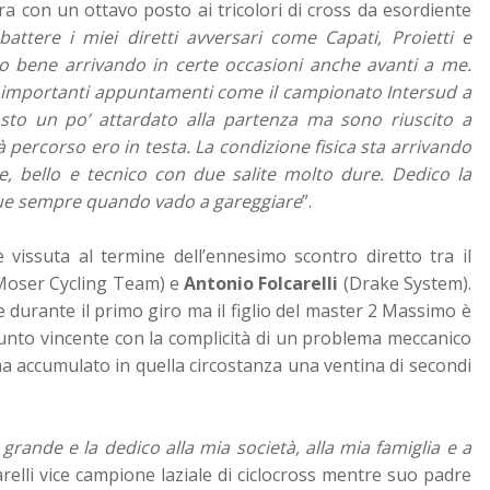
ra con un ottavo posto ai tricolori di cross da esordiente
battere i miei diretti avversari come Capati, Proietti e
to bene arrivando in certe occasioni anche avanti a me.
i importanti appuntamenti come il campionato Intersud a
sto un po’ attardato alla partenza ma sono riuscito a
percorso ero in testa. La condizione fisica sta arrivando
e, bello e tecnico con due salite molto dure. Dedico la
gue sempre quando vado a gareggiare
”.
 vissuta al termine dell’ennesimo scontro diretto tra il
(Moser Cycling Team) e
Antonio Folcarelli
(Drake System).
e durante il primo giro ma il figlio del master 2 Massimo è
unto vincente con la complicità di un problema meccanico
ha accumulato in quella circostanza una ventina di secondi
grande e la dedico alla mia società, alla mia famiglia e a
arelli vice campione laziale di ciclocross mentre suo padre