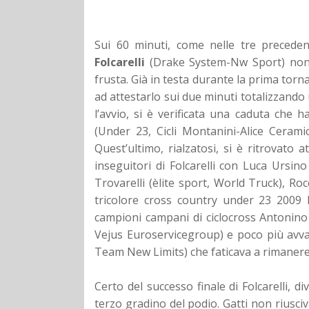
Sui 60 minuti, come nelle tre precedent
Folcarelli
(Drake System-Nw Sport) non h
frusta. Già in testa durante la prima tor
ad attestarlo sui due minuti totalizzando
l’avvio, si è verificata una caduta che h
(Under 23, Cicli Montanini-Alice Ceram
Quest’ultimo, rialzatosi, si è ritrovato 
inseguitori di Folcarelli con Luca Ursino
Trovarelli (èlite sport, World Truck), Ro
tricolore cross country under 23 2009 
campioni campani di ciclocross Antonin
Vejus Euroservicegroup) e poco più avvan
Team New Limits) che faticava a rimanere i
Certo del successo finale di Folcarelli, d
terzo gradino del podio. Gatti non riusciv