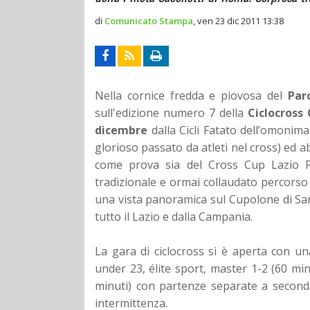
di
Comunicato Stampa
,
ven 23 dic 2011 13:38
Nella cornice fredda e piovosa del
Par
sull'edizione numero 7 della
Ciclocross 
dicembre
dalla Cicli Fatato dell’omonima
glorioso passato da atleti nel cross) ed a
come prova sia del Cross Cup Lazio F
tradizionale e ormai collaudato percorso
una vista panoramica sul Cupolone di San 
tutto il Lazio e dalla Campania.
La gara di ciclocross si è aperta con u
under 23, élite sport, master 1-2 (60 minu
minuti) con partenze separate a seconda
intermittenza.