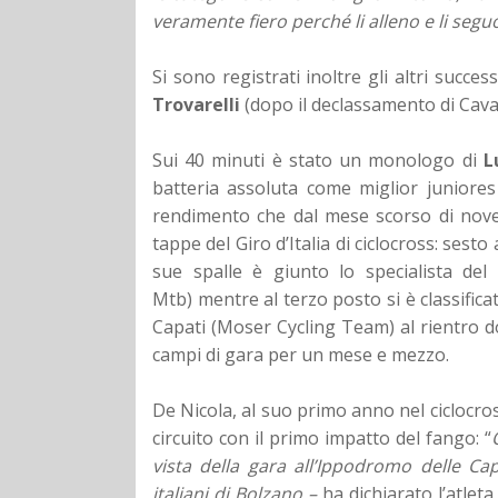
veramente fiero perché li alleno e li se
Si sono registrati inoltre gli altri succes
Trovarelli
(dopo il declassamento di Caval
Sui 40 minuti è stato un monologo di
L
batteria assoluta come miglior juniores
rendimento che dal mese scorso di novem
tappe del Giro d’Italia di ciclocross: sest
sue spalle è giunto lo specialista de
Mtb) mentre al terzo posto si è classificat
Capati (Moser Cycling Team) al rientro d
campi di gara per un mese e mezzo.
De Nicola, al suo primo anno nel ciclocr
circuito con il primo impatto del fango: “
vista della gara all’Ippodromo delle C
italiani di Bolzano –
ha dichiarato l’atleta