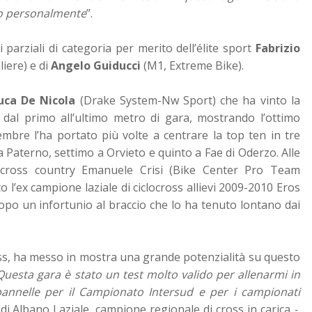
guo personalmente
”.
si parziali di categoria per merito dell’élite sport
Fabrizio
iere) e di
Angelo Guiducci
(M1, Extreme Bike).
uca De Nicola
(Drake System-Nw Sport) che ha vinto la
 dal primo all’ultimo metro di gara, mostrando l’ottimo
bre l’ha portato più volte a centrare la top ten in tre
o a Paterno, settimo a Orvieto e quinto a Fae di Oderzo.
Alle
l cross country Emanuele Crisi (Bike Center Pro Team
o l’ex campione laziale di ciclocross allievi 2009-2010 Eros
opo un infortunio al braccio che lo ha tenuto lontano dai
oss, ha messo in mostra una grande potenzialità su questo
Questa gara è stato un test molto valido per allenarmi in
apannelle per il Campionato Intersud e per i campionati
 di Albano Laziale, campione regionale di cross in carica
-.