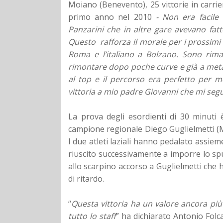
Moiano (Benevento), 25 vittorie in carrie
primo anno nel 2010
- Non era facile 
Panzarini che in altre gare avevano fat
Questo rafforza il morale per i prossim
Roma e l’italiano a Bolzano. Sono rima
rimontare dopo poche curve e già a metà 
al top e il percorso era perfetto per m
vittoria a mio padre Giovanni che mi se
La prova degli esordienti di 30 minuti è
campione regionale Diego Guglielmetti 
I due atleti laziali hanno pedalato assiem
riuscito successivamente a imporre lo sp
allo scarpino accorso a Guglielmetti che 
di ritardo.
“
Questa vittoria ha un valore ancora più 
tutto lo staff
” ha dichiarato Antonio Folc