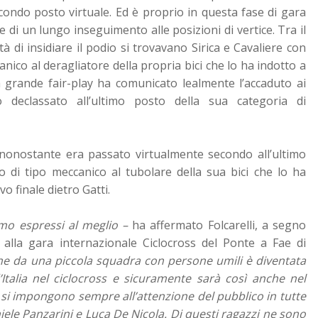
secondo posto virtuale. Ed è proprio in questa fase di gara
e di un lungo inseguimento alle posizioni di vertice. Tra il
à di insidiare il podio si trovavano Sirica e Cavaliere con
nico al deragliatore della propria bici che lo ha indotto a
on grande fair-play ha comunicato lealmente l’accaduto ai
declassato all’ultimo posto della sua categoria di
, nonostante era passato virtualmente secondo all’ultimo
 di tipo meccanico al tubolare della sua bici che lo ha
vo finale dietro Gatti.
mo espressi al meglio –
ha affermato Folcarelli, a segno
 alla gara internazionale Ciclocross del Ponte a Fae di
che da una piccola squadra con persone umili è diventata
Italia nel ciclocross e sicuramente sarà così anche nel
e si impongono sempre all’attenzione del pubblico in tutte
iele Panzarini e Luca De Nicola. Di questi ragazzi ne sono