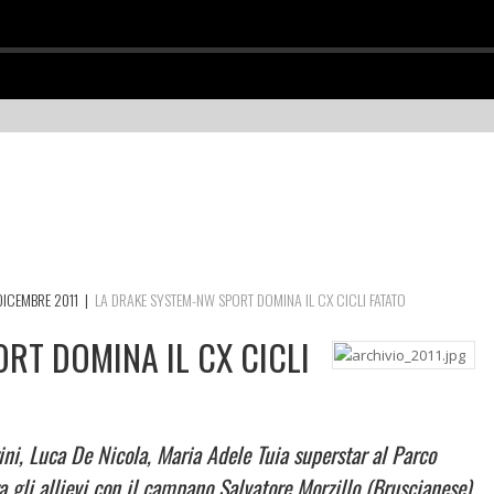
DICEMBRE 2011
|
LA DRAKE SYSTEM-NW SPORT DOMINA IL CX CICLI FATATO
RT DOMINA IL CX CICLI
ni, Luca De Nicola, Maria Adele Tuia superstar al Parco
a gli allievi con il campano Salvatore Morzillo (Bruscianese)