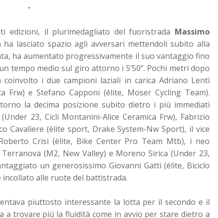
i edizioni, il plurimedagliato del fuoristrada
Massimo
a lasciato spazio agli avversari mettendoli subito alla
nata, ha aumentato progressivamente il suo vantaggio fino
 un tempo medio sul giro attorno i 5’50”. Pochi metri dopo
a coinvolto i due campioni laziali in carica Adriano Lenti
ica Frw) e Stefano Capponi (élite, Moser Cycling Team).
attorno la decima posizione subito dietro i più immediati
 (Under 23, Cicli Montanini-Alice Ceramica Frw), Fabrizio
cco Cavaliere (èlite sport, Drake System-Nw Sport), il vice
Roberto Crisi (èlite, Bike Center Pro Team Mtb), i neo
o Terranova (M2, New Valley) e Moreno Sirica (Under 23,
taggiato un generosissimo Giovanni Gatti (élite, Biciclo
ncollato alle ruote del battistrada.
iventava piuttosto interessante la lotta per il secondo e il
a a trovare più la fluidità come in avvio per stare dietro a