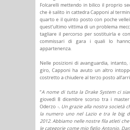
Folcarelli mettendo in bilico il proprio 
che è salito in cattedra Capponi al termin
quarto e il quinto posto con poche velleit
quest’ultimo vittima di un problema mecca
tagliare il percorso per sostituirla e c
commissari di gara i quali lo hanno 
appartenenza.
Nelle posizioni di avanguardia, intanto
giro, Capponi ha avuto un altro intoppo
costretto a chiudere al terzo posto all’arri
“
A nome di tutta la Drake System ci sia
giovedì 8 dicembre scorso tra i master
Oderzo
-. Un grazie alla nostra società 
la numero uno nel Lazio e tra le big d’
2012. Abbiamo nelle nostre fila atleti ch
le categorie come mio figlio Antonio, Dan