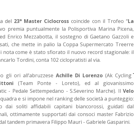
a del
23° Master Ciclocross
coincide con il Trofeo “
La
tivo premia puntualmente la Polisportiva Marina Picena,
 ed Enrico Mezzabotta, il sostegno di Gaetano Gazzoli e
sati, che mette in palio la Coppa Supermercato Treerre
i nota come è stato sfiorato il nuovo record stagionale: il
arlo Tordini, conta 102 ciclopratisti al via.
o gli ori all’abruzzese
Achille Di Lorenzo
(Ak Cycling
ittoni
(Team Ponte - Loreto), ed al giovanissimo
ic - Pedale Settempedano - S.Severino Marche). Il
Velo
squadra e si impone nel ranking delle società a punteggio:
 dai soliti affidabili capitani biancorossi, guidati dal
imali, ottimamente supportati dai consoci master Fabrizio
 dal tandem primavera Filippo Mauri - Gabriele Gasparini.