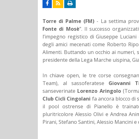
Torre di Palme (FM)
- La settima prov
Fonte di Mosè
”. Il successo organizza
l’impegno registico di Giuseppe Luciani
degli amici mecenati come Roberto Ripo
Alimenti. Buttando un occhio ai numeri, s
presidente della Lega Marche uispina, Gianc
In chiave open, le tre corse consegnan
Team), al sassoferatese
Giovanni T
sanseverinate
Lorenzo Aringolo
(Tormat
Club Cicli Cingolani
fa ancora blocco di 
il pool ostrense di Pianello è trainato
pluritricolore Alessio Olivi e Andrea An
Pirani, Stefano Santini, Alessio Mancini e