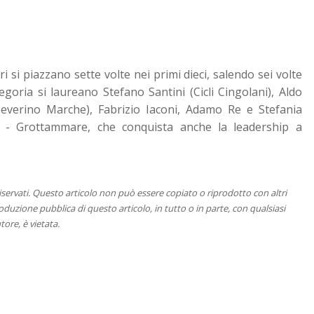
i si piazzano sette volte nei primi dieci, salendo sei volte
tegoria si laureano Stefano Santini (Cicli Cingolani), Aldo
Severino Marche), Fabrizio Iaconi, Adamo Re e Stefania
tà - Grottammare, che conquista anche la leadership a
 riservati. Questo articolo non può essere copiato o riprodotto con altri
duzione pubblica di questo articolo, in tutto o in parte, con qualsiasi
tore, è vietata.