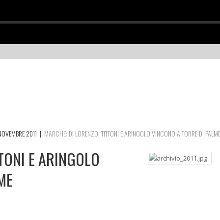
NOVEMBRE 2011
|
MARCHE: DI LORENZO, TITTONI E ARINGOLO VINCONO A TORRE DI PALM
TTONI E ARINGOLO
ME