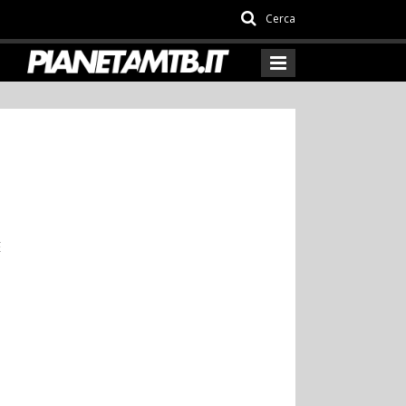
Cerca
E