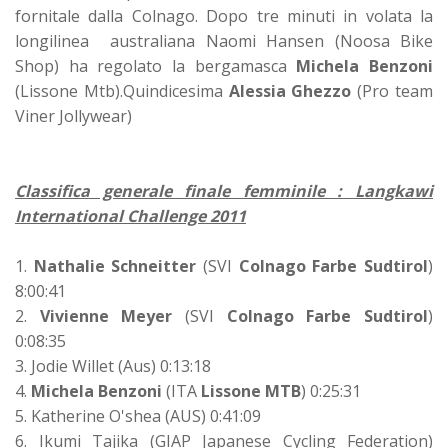
fornitale dalla Colnago. Dopo tre minuti in volata la
longilinea australiana Naomi Hansen (Noosa Bike
Shop) ha regolato la bergamasca
Michela Benzoni
(Lissone Mtb).Quindicesima
Alessia Ghezzo
(Pro team
Viner Jollywear)
Classifica generale finale femminile : Langkawi
International Challenge 2011
1.
Nathalie Schneitter
(SVI
Colnago Farbe Sudtirol
)
8:00:41
2.
Vivienne Meyer
(SVI
Colnago Farbe Sudtirol
)
0:08:35
3. Jodie Willet (Aus) 0:13:18
4.
Michela Benzoni
(ITA
Lissone MTB
) 0:25:31
5. Katherine O'shea (AUS) 0:41:09
6. Ikumi Tajika (GIAP Japanese Cycling Federation)