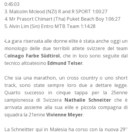
0:45:03
3. Malcolm Mcleod (NZl) R and R SPORT 1:00:27
4. Mr Prasort Chimart (Tha) Puket Beach Boy 1:06:27
5. Alvin Lim (Sin) Entro MTB Team 1:14:28
La gara riservata alle donne elite è stata anche oggi un
monologo delle due terribili atlete svizzere del team
C
olnago Farbe Südtirol
, che in loco sono seguite dal
tecnico altoatesino
Edmund Telser
.
Che sia una marathon, un cross country o uno short
track, sono state sempre loro due a dettare legge.
Quarto successo in cinque tappa per la 25enne
campionessa di Svizzera
Nathalie Schneiter
che è
arrivata assieme alla sua elile e piccola compagna di
squadra la 21enne
Vivienne Meyer
.
La Schneitter quì in Malesia ha corso con la nuova 29''