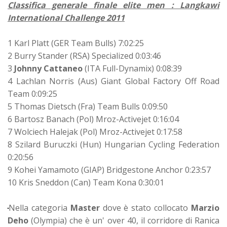
Classifica generale finale elite men : Langkawi
International Challenge 2011
1 Karl Platt (GER Team Bulls) 7:02:25
2 Burry Stander (RSA) Specialized 0:03:46
3
Johnny Cattaneo
(ITA Full-Dynamix) 0:08:39
4 Lachlan Norris (Aus) Giant Global Factory Off Road
Team 0:09:25
5 Thomas Dietsch (Fra) Team Bulls 0:09:50
6 Bartosz Banach (Pol) Mroz-Activejet 0:16:04
7 Wolciech Halejak (Pol) Mroz-Activejet 0:17:58
8 Szilard Buruczki (Hun) Hungarian Cycling Federation
0:20:56
9 Kohei Yamamoto (GIAP) Bridgestone Anchor 0:23:57
10 Kris Sneddon (Can) Team Kona 0:30:01
Nella categoria
Master
dove è stato collocato
Marzio
Deho
(Olympia) che è un' over 40, il corridore di Ranica