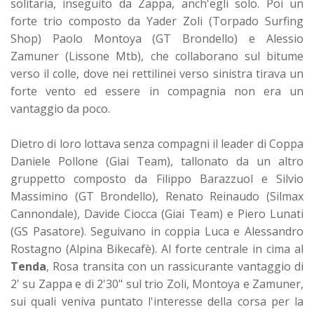
solitaria, inseguito da Zappa, anch'egli solo. Poi un
forte trio composto da Yader Zoli (Torpado Surfing
Shop) Paolo Montoya (GT Brondello) e Alessio
Zamuner (Lissone Mtb), che collaborano sul bitume
verso il colle, dove nei rettilinei verso sinistra tirava un
forte vento ed essere in compagnia non era un
vantaggio da poco.
Dietro di loro lottava senza compagni il leader di Coppa
Daniele Pollone (Giai Team), tallonato da un altro
gruppetto composto da Filippo Barazzuol e Silvio
Massimino (GT Brondello), Renato Reinaudo (Silmax
Cannondale), Davide Ciocca (Giai Team) e Piero Lunati
(GS Pasatore). Seguivano in coppia Luca e Alessandro
Rostagno (Alpina Bikecafè). Al forte centrale in cima al
Tenda
, Rosa transita con un rassicurante vantaggio di
2' su Zappa e di 2'30" sul trio Zoli, Montoya e Zamuner,
sui quali veniva puntato l'interesse della corsa per la