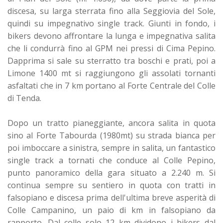
discesa, su larga sterrata fino alla Seggiovia del Sole,
quindi su impegnativo single track. Giunti in fondo, i
bikers devono affrontare la lunga e impegnativa salita
che li condurrà fino al GPM nei pressi di Cima Pepino.
Dapprima si sale su sterratto tra boschi e prati, poi a
Limone 1400 mt si raggiungono gli assolati tornanti
asfaltati che in 7 km portano al Forte Centrale del Colle
di Tenda.
Dopo un tratto pianeggiante, ancora salita in quota
sino al Forte Tabourda (1980mt) su strada bianca per
poi imboccare a sinistra, sempre in salita, un fantastico
single track a tornati che conduce al Colle Pepino,
punto panoramico della gara situato a 2.240 m. Si
continua sempre su sentiero in quota con tratti in
falsopiano e discesa prima dell'ultima breve asperità di
Colle Campanino, un paio di km in falsopiano da
rapporto. Dal colle solo 12 km dividono i bikers dal