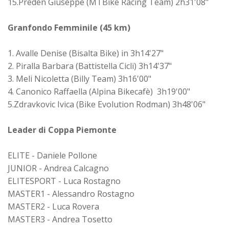
15.Preden Giuseppe (MTBike Racing Team) 2h31'08"
Granfondo Femminile (45 km)
1. Avalle Denise (Bisalta Bike) in 3h14'27"
2. Piralla Barbara (Battistella Cicli) 3h14'37"
3. Meli Nicoletta (Billy Team) 3h16'00"
4. Canonico Raffaella (Alpina Bikecafè) 3h19'00"
5.Zdravkovic Ivica (Bike Evolution Rodman) 3h48'06"
Leader di Coppa Piemonte
ELITE - Daniele Pollone
JUNIOR - Andrea Calcagno
ELITESPORT - Luca Rostagno
MASTER1 - Alessandro Rostagno
MASTER2 - Luca Rovera
MASTER3 - Andrea Tosetto