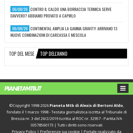
06/08/26
CONTRO IL CALDO UNA BORRACCIA TERMICA SERVE
DAVVERO? ABBIAMO PROVATO A CAPIRLO
06/08/26
CONTINENTAL AMPLIA LA GAMMA GRAVITY: ARRIVANO 13
NUOVE COMBINAZIONI DI CARCASSA E MESCOLA
TOP DEL MESE
TOP DELL'ANNO
©Copyright 1998-2026
Pianeta Mtb di Alexis di Bertoni Aldo
,
fondato il 1 marzo 1998 - Testata giornalistica iscritta al Tribunale di
Brescia nr. 3 del 26/2/2019 Iscritta al ROC nr. 32957 - Partita IVA
03578560173 | Tutti i diritti sono riservati
Privacy Policy
|
Preferenze sui cookie
| Portale realizzato da