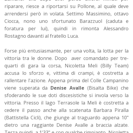
riparare, riesce a riportarsi su Pollone, al quale deve
arrendersi però in volata. Settimo Massimino, ottavo
Ciocca, nono uno sfortunato Barazzuol (caduta e
foratura per lui), quindi in rimonta Alessandro
Rostagno davanti al fratello Luca.
Forse più entusiasmante, per una volta, la lotta per la
vittoria tra le donne. Dopo aver comandato per tre-
quarti di gara la corsa, Nicoletta Meli (Billy Team)
accusa lo sforzo e, vittima di crampi, è costretta a
rallentare l'azione. Appena prima del Colle Campanino
viene superata da
Denise Avalle
(Bisalta Bike) che
sfoderando le sue doti discesistiche si invola verso la
vittoria. Presso il lago Terrasole la Meli è costretta a
cedere il passo anche alla scatenata Barbara Piralla
(Battistella Cicli), che giunge al traguardo appena 10"
dietro una raggiante Denise Avalle a braccia alzate.
Terza quindi, a 1'33" e con qualche rimpianto, Nicoletta