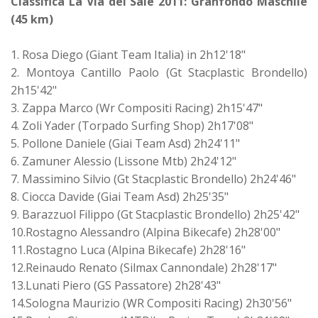
Classifica La Via del Sale 2011: Granfondo Maschile
(45 km)
1. Rosa Diego (Giant Team Italia) in 2h12'18"
2. Montoya Cantillo Paolo (Gt Stacplastic Brondello)
2h15'42"
3. Zappa Marco (Wr Compositi Racing) 2h15'47"
4. Zoli Yader (Torpado Surfing Shop) 2h17'08"
5. Pollone Daniele (Giai Team Asd) 2h24'11"
6. Zamuner Alessio (Lissone Mtb) 2h24'12"
7. Massimino Silvio (Gt Stacplastic Brondello) 2h24'46"
8. Ciocca Davide (Giai Team Asd) 2h25'35"
9. Barazzuol Filippo (Gt Stacplastic Brondello) 2h25'42"
10.Rostagno Alessandro (Alpina Bikecafe) 2h28'00"
11.Rostagno Luca (Alpina Bikecafe) 2h28'16"
12.Reinaudo Renato (Silmax Cannondale) 2h28'17"
13.Lunati Piero (GS Passatore) 2h28'43"
14.Sologna Maurizio (WR Compositi Racing) 2h30'56"