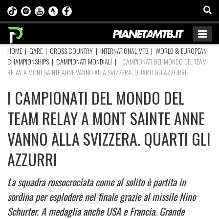
HOME
|
GARE
|
CROSS COUNTRY
|
INTERNATIONAL MTB
|
WORLD & EUROPEAN
CHAMPIONSHIPS
|
CAMPIONATI MONDIALI
|
I CAMPIONATI DEL MONDO DEL TEAM
RELAY A MONT SAINTE ANNE VANNO ALLA SVIZZERA. QUARTI GLI AZZURRI
I CAMPIONATI DEL MONDO DEL
TEAM RELAY A MONT SAINTE ANNE
VANNO ALLA SVIZZERA. QUARTI GLI
AZZURRI
La squadra rossocrociata come al solito è partita in
sordina per esplodere nel finale grazie al missile Nino
Schurter. A medaglia anche USA e Francia. Grande