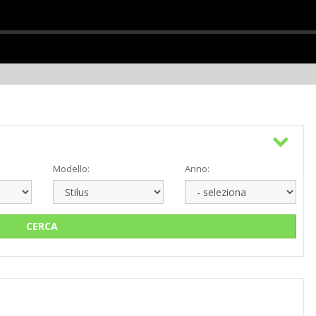
Modello:
Anno:
CERCA