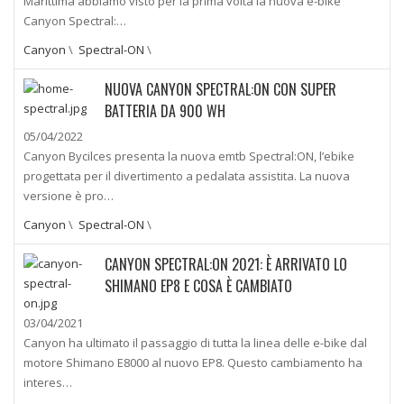
Marittima abbiamo visto per la prima volta la nuova e-bike
Canyon Spectral:…
Canyon
\
Spectral-ON
\
NUOVA CANYON SPECTRAL:ON CON SUPER
BATTERIA DA 900 WH
05/04/2022
Canyon Bycilces presenta la nuova emtb Spectral:ON, l’ebike
progettata per il divertimento a pedalata assistita. La nuova
versione è pro…
Canyon
\
Spectral-ON
\
CANYON SPECTRAL:ON 2021: È ARRIVATO LO
SHIMANO EP8 E COSA È CAMBIATO
03/04/2021
Canyon ha ultimato il passaggio di tutta la linea delle e-bike dal
motore Shimano E8000 al nuovo EP8. Questo cambiamento ha
interes…