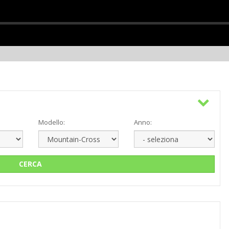
Modello:
Anno:
CERCA