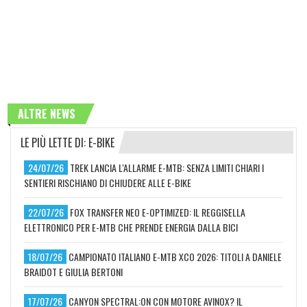
ALTRE NEWS
LE PIÙ LETTE DI: E-BIKE
24/07/26
TREK LANCIA L'ALLARME E-MTB: SENZA LIMITI CHIARI I
SENTIERI RISCHIANO DI CHIUDERE ALLE E-BIKE
22/07/26
FOX TRANSFER NEO E-OPTIMIZED: IL REGGISELLA
ELETTRONICO PER E-MTB CHE PRENDE ENERGIA DALLA BICI
18/07/26
CAMPIONATO ITALIANO E-MTB XCO 2026: TITOLI A DANIELE
BRAIDOT E GIULIA BERTONI
17/07/26
CANYON SPECTRAL:ON CON MOTORE AVINOX? IL