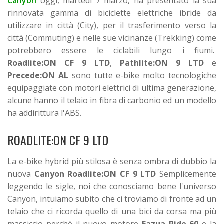
Canyon
oggi, martedì 7 marzo, ha presentato la sua
rinnovata gamma di biciclette elettriche ibride da
utilizzare in città (City), per il trasferimento verso la
città (Commuting) e nelle sue vicinanze (Trekking) come
potrebbero essere le ciclabili lungo i fiumi.
Roadlite:ON CF 9 LTD
,
Pathlite:ON
9 LTD
e
Precede:ON
AL
sono tutte e-bike molto tecnologiche
equipaggiate con motori elettrici di ultima generazione,
alcune hanno il telaio in fibra di carbonio ed un modello
ha addirittura l'ABS.
ROADLITE:ON CF 9 LTD
La e-bike hybrid più stilosa è senza ombra di dubbio la
nuova
Canyon Roadlite:ON CF 9 LT
D
Semplicemente
leggendo le sigle, noi che conosciamo bene l'universo
Canyon, intuiamo subito che ci troviamo di fronte ad un
telaio che ci ricorda quello di una bici da corsa ma più
massiccio perchè il nuovo motore
Fazua Ride 60
e la