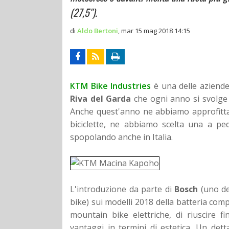
(27,5'').
di
Aldo Bertoni
,
mar 15 mag 2018 14:15
KTM Bike Industries
è una delle aziend
Riva del Garda
che ogni anno si svolge s
Anche quest'anno ne abbiamo approfittat
biciclette, ne abbiamo scelta una a ped
spopolando anche in Italia.
L'introduzione da parte di
Bosch
(uno de
bike) sui modelli 2018 della batteria com
mountain bike elettriche, di riuscire 
vantaggi in termini di estetica. Un dett