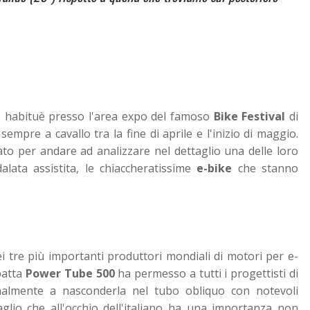
e habituè presso l'area expo del famoso
Bike Festival
di
empre a cavallo tra la fine di aprile e l'inizio di maggio.
o per andare ad analizzare nel dettaglio una delle loro
alata assistita, le chiaccheratissime
e-bike
che stanno
i tre più importanti produttori mondiali di motori per e-
patta
Power Tube 500
ha permesso a tutti i progettisti di
finalmente a nasconderla nel tubo obliquo con notevoli
aglio che all'occhio dell'italiano ha una importanza non