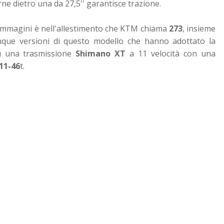
rne dietro una da 27,5'' garantisce trazione.
 immagini è nell'allestimento che KTM chiama
273
, insieme
cinque versioni di questo modello che hanno adottato la
su una trasmissione
Shimano XT
a 11 velocità con una
11-46
t.