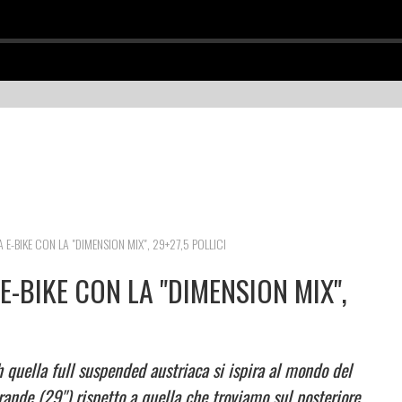
E-BIKE CON LA "DIMENSION MIX", 29+27,5 POLLICI
-BIKE CON LA "DIMENSION MIX",
 quella full suspended austriaca si ispira al mondo del
nde (29'') rispetto a quella che troviamo sul posteriore