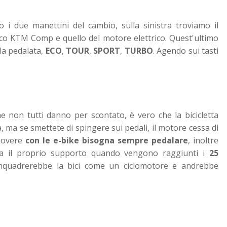
 i due manettini del cambio, sulla sinistra troviamo il
co KTM Comp e quello del motore elettrico. Quest'ultimo
lla pedalata,
ECO
,
TOUR
,
SPORT
,
TURBO
. Agendo sui tasti
e non tutti danno per scontato, è vero che la bicicletta
a, ma se smettete di spingere sui pedali, il motore cessa di
 povere
con le e-bike bisogna sempre pedalare
, inoltre
ssa il proprio supporto quando vengono raggiunti i
25
inquadrerebbe la bici come un ciclomotore e andrebbe