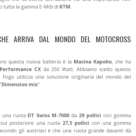
to tutta la gamma E-Mtb di
KTM
.
 CHE ARRIVA DAL MONDO DEL MOTOCROSS
sano questa nuova batteria è la
Macina Kapoho
, che ha
 Performance CX
da 250 Watt. Abbiamo scelto questo
 Fogo utilizza una soluzione originaria del mondo del
"
Dimension mix
".
i una ruota
DT Swiss M-7000
da
29 pollici
con gomma
 sul posteriore una ruota
27,5 pollici
con una gomma
 secondo gli austriaci è che una ruota grande davanti dà