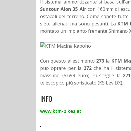
Il sistema ammortizzante si basa sull'
Suntour Aion
35 Air
con 160mm di escurs
ostacoli del terreno. Come sapete tutte
siete allenati ma sono pesanti. La
KTM 
montato un impianto frenante Shimano XT
Con questo allestimento
273
la
KTM Ma
può optare per la
272
che ha il siste
massimo (5.699 euro), si sceglie la
271
telescopico più sofisticato (KS Lev DX).
INFO
www.ktm-bikes.at