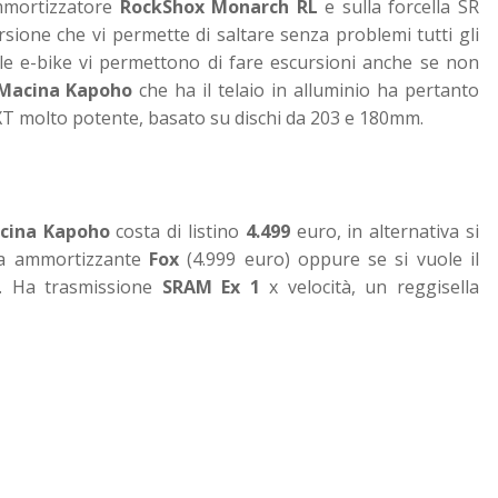
ammortizzatore
RockShox Monarch RL
e sulla forcella SR
ione che vi permette di saltare senza problemi tutti gli
 le e-bike vi permettono di fare escursioni anche se non
Macina Kapoho
che ha il telaio in alluminio ha pertanto
 molto potente, basato su dischi da 203 e 180mm.
cina Kapoho
costa di listino
4.499
euro, in alternativa si
ma ammortizzante
Fox
(4.999 euro) oppure se si vuole il
. Ha trasmissione
SRAM Ex 1
x velocità, un reggisella