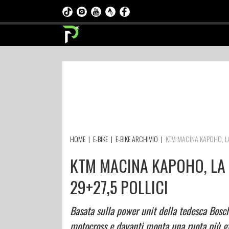
HOME
|
E-BIKE
|
E-BIKE ARCHIVIO
|
KTM MACINA KAPOHO, LA 
KTM MACINA KAPOHO, LA E
29+27,5 POLLICI
Basata sulla power unit della tedesca Bosch
motocross e davanti monta una ruota più gra