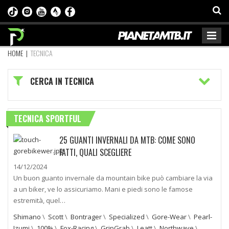
HOME
|
TECNICA
CERCA IN TECNICA
TECNICA SPORTFUL
25 GUANTI INVERNALI DA MTB: COME SONO
FATTI, QUALI SCEGLIERE
14/12/2024
Un buon guanto invernale da mountain bike può cambiare la via
a un biker, ve lo assicuriamo. Mani e piedi sono le famose
estremità, quel…
Shimano
\
Scott
\
Bontrager
\
Specialized
\
Gore-Wear
\
Pearl-
Izumi
\
100%
\
Fox-Racing
\
GripGrab
\
Leatt
\
Northwave
\