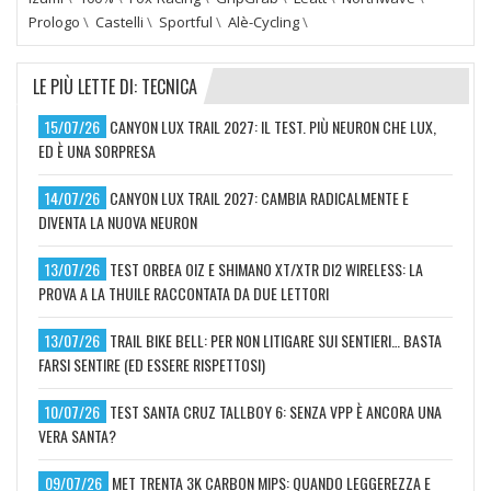
Prologo
\
Castelli
\
Sportful
\
Alè-Cycling
\
LE PIÙ LETTE DI: TECNICA
15/07/26
CANYON LUX TRAIL 2027: IL TEST. PIÙ NEURON CHE LUX,
ED È UNA SORPRESA
14/07/26
CANYON LUX TRAIL 2027: CAMBIA RADICALMENTE E
DIVENTA LA NUOVA NEURON
13/07/26
TEST ORBEA OIZ E SHIMANO XT/XTR DI2 WIRELESS: LA
PROVA A LA THUILE RACCONTATA DA DUE LETTORI
13/07/26
TRAIL BIKE BELL: PER NON LITIGARE SUI SENTIERI… BASTA
FARSI SENTIRE (ED ESSERE RISPETTOSI)
10/07/26
TEST SANTA CRUZ TALLBOY 6: SENZA VPP È ANCORA UNA
VERA SANTA?
09/07/26
MET TRENTA 3K CARBON MIPS: QUANDO LEGGEREZZA E