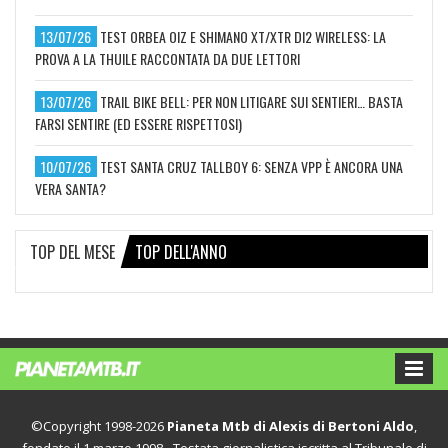
13/07/26
TEST ORBEA OIZ E SHIMANO XT/XTR DI2 WIRELESS: LA
PROVA A LA THUILE RACCONTATA DA DUE LETTORI
13/07/26
TRAIL BIKE BELL: PER NON LITIGARE SUI SENTIERI… BASTA
FARSI SENTIRE (ED ESSERE RISPETTOSI)
10/07/26
TEST SANTA CRUZ TALLBOY 6: SENZA VPP È ANCORA UNA
VERA SANTA?
TOP DEL MESE
TOP DELL'ANNO
©Copyright 1998-2026
Pianeta Mtb di Alexis di Bertoni Aldo
,
fondato il 1 marzo 1998 - Testata giornalistica iscritta al Tribunale di