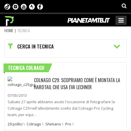
HOME
|
TECNICA
CERCA IN TECNICA
TECNICA COLNAGO
COLNAGO C29: SCOPRIAMO COME È MONTATA LA
HARDTAIL CHE USA EVA LECHNER
07/05/2013
Sabato 27 aprile abbiamo avuto l'occasione di fotografare la
Colnago C29 nell'allestimento scelto dal Colnago Pro Cycling
team, per equi…
29 pollici
\
Colnago
\
Shimano
\
Pro
\