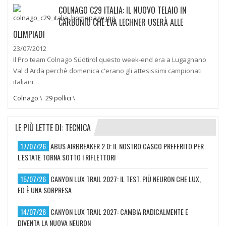
COLNAGO C29 ITALIA: IL NUOVO TELAIO IN
CARBONIO CHE EVA LECHNER USERÀ ALLE
OLIMPIADI
23/07/2012
Il Pro team Colnago Südtirol questo week-end era a Lugagnano
Val d'Arda perchè domenica c'erano gli attesissimi campionati
italiani…
Colnago
\
29 pollici
\
LE PIÙ LETTE DI: TECNICA
17/07/26
ABUS AIRBREAKER 2.0: IL NOSTRO CASCO PREFERITO PER
L'ESTATE TORNA SOTTO I RIFLETTORI
15/07/26
CANYON LUX TRAIL 2027: IL TEST. PIÙ NEURON CHE LUX,
ED È UNA SORPRESA
14/07/26
CANYON LUX TRAIL 2027: CAMBIA RADICALMENTE E
DIVENTA LA NUOVA NEURON