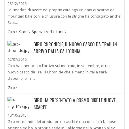
28/12/2016
La "moda" di avere nel proprio catalogo un paio di scarpe da
mountain bike con la chiusura con le strighe ha contagiato anche
Scot…
Giro
\
Scott
\
Specialized
\
Luck
\
GIRO CHRONICLE, IL NUOVO CASCO DA TRAIL IN
ARRIVO DALLA CALIFORNIA
12/07/2016
Giro ha annunciato l'arrivo sul mercato, in settembre, di un
nuovo casco da Trail il Chronicle che almeno in Italia sarà
disponibile in …
Giro
\
GIRO HA PRESENTATO A COSMO BIKE LE NUOVE
SCARPE
10/10/2015
Giro nel mondo dei produttori di caschi è una delle più famose
aziende ed ha la propria sede in California nella Scotts Valley.