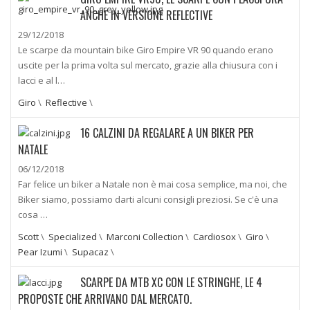
ANCHE IN VERSIONE REFLECTIVE
29/12/2018
Le scarpe da mountain bike Giro Empire VR 90 quando erano
uscite per la prima volta sul mercato, grazie alla chiusura con i
lacci e al l…
Giro
\
Reflective
\
16 CALZINI DA REGALARE A UN BIKER PER
NATALE
06/12/2018
Far felice un biker a Natale non è mai cosa semplice, ma noi, che
Biker siamo, possiamo darti alcuni consigli preziosi. Se c'è una
cosa …
Scott
\
Specialized
\
Marconi Collection
\
Cardiosox
\
Giro
\
Pear Izumi
\
Supacaz
\
SCARPE DA MTB XC CON LE STRINGHE, LE 4
PROPOSTE CHE ARRIVANO DAL MERCATO.