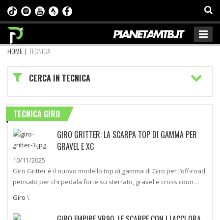
HOME
|
TECNICA
CERCA IN TECNICA
TECNICA GIRO
GIRO GRITTER: LA SCARPA TOP DI GAMMA PER
GRAVEL E XC
10/11/2025
Giro Gritter è il nuovo modello top di gamma di Giro per l’off-road,
pensato per chi pedala forte su sterrato, gravel e cross coun…
Giro
\
GIRO EMPIRE VR90, LE SCARPE CON I LACCI ORA