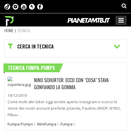
HOME
|
TECNICA
CERCA IN TECNICA
TECNICA FUMPA-PUMPS
NINO SCHURTER: ECCO CON "COSA" STAVA
GONFIANDO LA GOMMA
14/12/2019
Come molti altri biker oggi avrete aperto Instagram e scorso le
storie dei vostri account preferiti: Jolanda, Pauline, MVDP, N1NO,
Fl&uu…
Fumpa-Pumps
\
MiniFumpa
\
Fumpa
\