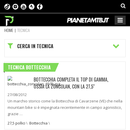
HOME
|
TECNICA
CERCA IN TECNICA
TECNICA BOTTECCHIA
BOTTECCHIA COMPLETA IL TOP DI GAMMA,
OSSIA LA ZONCOLAN, CON LA 27,5''
27/08/2012
Un marchio storico come la Bottecchia di Cavarzene (VE) che nella
mountain bike si è impegnata recentemente in campo agonistico,
grazie …
27,5 pollici
\
Bottecchia
\