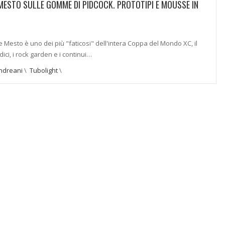
 MESTO SULLE GOMME DI PIDCOCK. PROTOTIPI E MOUSSE IN
ve Mesto è uno dei più "faticosi" dell'intera Coppa del Mondo XC, il
ici, i rock garden e i continui…
ndreani
\
Tubolight
\