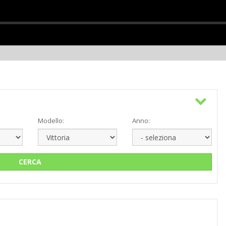
Modello:
Anno:
CERCA