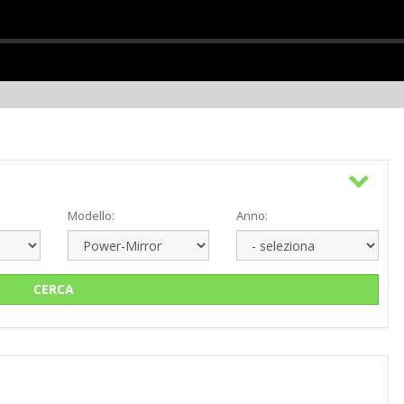
Modello:
Anno:
CERCA