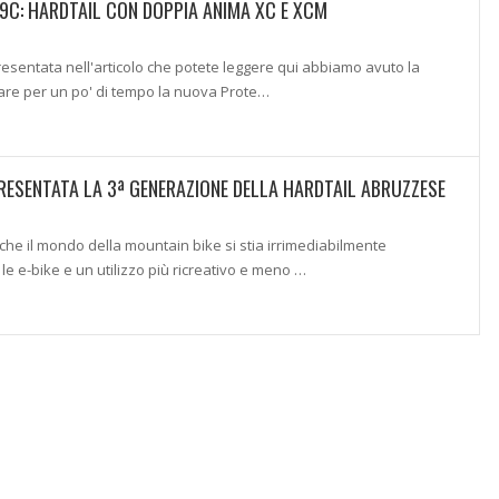
9C: HARDTAIL CON DOPPIA ANIMA XC E XCM
esentata nell'articolo che potete leggere qui abbiamo avuto la
stare per un po' di tempo la nuova Prote…
RESENTATA LA 3ª GENERAZIONE DELLA HARDTAIL ABRUZZESE
he il mondo della mountain bike si stia irrimediabilmente
e e-bike e un utilizzo più ricreativo e meno …