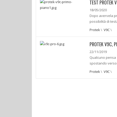
TEST PROTEK V
18/05/2020
Dopo avervela pr
possibilità di te
Protek
\
V9C
\
PROTEK V9C, P
22/11/2019
Qualcuno pensa c
spostando verso l
Protek
\
V9C
\