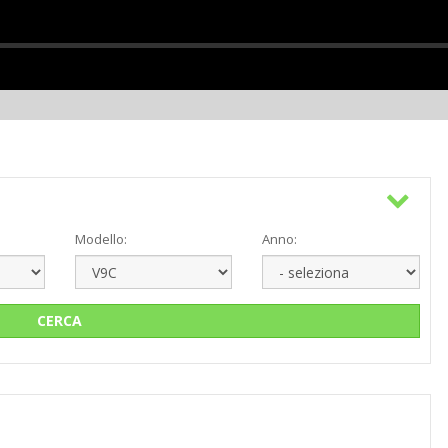
Modello:
Anno:
CERCA